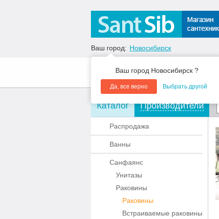
Ваш город:
Новосибирск
Ваш город Новосибирск ?
О компании
Акции
Да, все верно
Выбрать другой
Каталог
Производители
Распродажа
Ванны
Санфаянс
Унитазы
Раковины
Раковины
Встраиваемые раковины