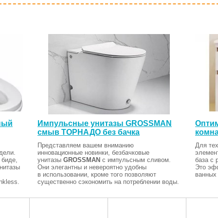
ный
Импульсные унитазы GROSSMAN
Оптим
смыв ТОРНАДО без бачка
комна
Представляем вашем вниманию
Для тех
дели.
инновационные новинки, безбачковые
элемен
 биде,
унитазы
GROSSMAN
с импульсным сливом.
база с 
Унитазы
Они элегантны и невероятно удобны
Это эф
в использовании, кроме того позволяют
ванных 
kless.
существенно сэкономить на потреблении воды.