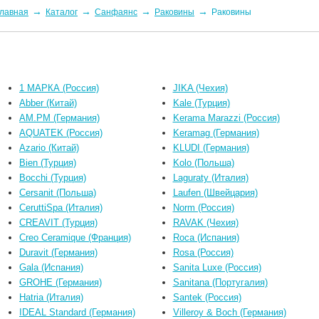
→
→
→
→
лавная
Каталог
Санфаянс
Раковины
Раковины
1 МАРКА (Россия)
JIKA (Чехия)
Abber (Китай)
Kale (Турция)
AM.PM (Германия)
Kerama Marazzi (Россия)
AQUATEK (Россия)
Keramag (Германия)
Azario (Китай)
KLUDI (Германия)
Bien (Турция)
Kolo (Польша)
Bocchi (Турция)
Laguraty (Италия)
Cersanit (Польша)
Laufen (Швейцария)
CeruttiSpa (Италия)
Norm (Россия)
CREAVIT (Турция)
RAVAK (Чехия)
Creo Ceramique (Франция)
Roca (Испания)
Duravit (Германия)
Rosa (Россия)
Gala (Испания)
Sanita Luxe (Россия)
GROHE (Германия)
Sanitana (Португалия)
Hatria (Италия)
Santek (Россия)
IDEAL Standard (Германия)
Villeroy & Boch (Германия)