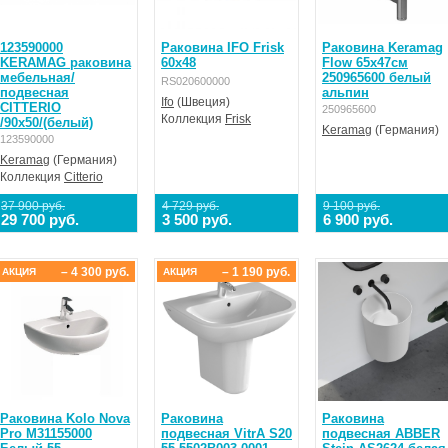
123590000
Раковина IFO Frisk
Раковина Keramag
KERAMAG раковина
60х48
Flow 65х47см
мебельная/
250965600 белый
RS020600000
подвесная
альпин
Ifo
(Швеция)
CITTERIO
250965600
Коллекция
Frisk
/90x50/(белый)
Keramag
(Германия)
123590000
Keramag
(Германия)
Коллекция
Citterio
37 900 руб.
4 729 руб.
9 100 руб.
29 700 руб.
3 500 руб.
6 900 руб.
– 4 300 руб.
– 1 190 руб.
АКЦИЯ
АКЦИЯ
Раковина Kolo Nova
Раковина
Раковина
Pro M31155000
подвесная VitrA S20
подвесная ABBER