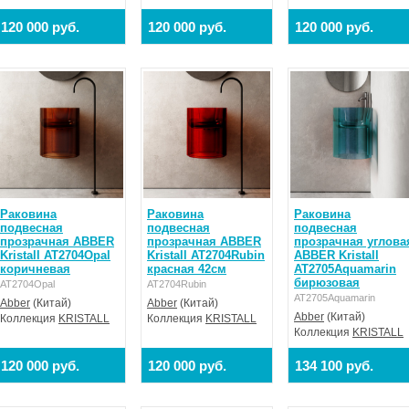
120 000 руб.
120 000 руб.
120 000 руб.
Раковина
Раковина
Раковина
подвесная
подвесная
подвесная
прозрачная ABBER
прозрачная ABBER
прозрачная углова
Kristall AT2704Opal
Kristall AT2704Rubin
ABBER Kristall
коричневая
красная 42см
AT2705Aquamarin
бирюзовая
AT2704Opal
AT2704Rubin
AT2705Aquamarin
Abber
(Китай)
Abber
(Китай)
Abber
(Китай)
Коллекция
KRISTALL
Коллекция
KRISTALL
Коллекция
KRISTALL
120 000 руб.
120 000 руб.
134 100 руб.