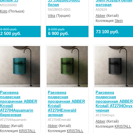
Белый 55
55 5502B003-0001
Stein AS2624 белая
белая
матовая
M31155000
5502B003-0001
AS2624
Kolo
(Польша)
Vitra
(Турция)
Abber
(Китай)
Коллекция
Stein
6 800 руб.
8 090 руб.
73 100 руб.
2 500 руб.
6 900 руб.
Раковина
Раковина
Раковина
подвесная
подвесная
подвесная
прозрачная ABBER
прозрачная ABBER
прозрачная ABBER
Kristall
Kristall
Kristall AT2704Onyx
AT2704Aquamarin
AT2704Emerald
черная
бирюзовая
зеленая
AT2704Onyx
AT2704Aquamarin
AT2704Emerald
Abber
(Китай)
Abber
(Китай)
Abber
(Китай)
Коллекция
KRISTALL
Коллекция
KRISTALL
Коллекция
KRISTALL