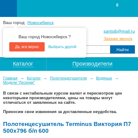
0
Ваш город:
Новосибирск
+7
(383
) 383 25 15
santsib@mail.ru
Ваш город Новосибирск ?
+7
(383
) 213 79 30
Закажи звонок
Да, все верно
Выбрать другой
Каталог
Производители
→
→
→
→
Главная
Каталог
Полотенцесушители
Водяные
Модели "Лесенки"
В связи с нестабильным курсом валют и пересмотром цен
некоторыми производителями, цены на товары могут
отличаться от заявленных на сайте.
Приносим свои извинения за доставленные неудобства.
Полотенцесушитель Terminus Виктория П7
500х796 б/п 600