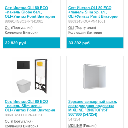
Сет: Инстал.OLI 80 ECO
Сет: Инстал.OLI 80 ECO
+панель Globe бел.,
+панель Slim хр. гл.,
OLI+Унитаз Point Виктория
OLI+Унитаз Point Виктория
886914GBO1+PN41061
886914SIOO+PN41061
OLI
(Португалия)
OLI
(Португалия)
Коллекция
Виктория
Коллекция
Виктория
32 839 руб.
33 392 руб.
Сет: Инстал.OLI 80 ECO
Зеркало сенсорный выкл,
+панель Slim черн.,
светодиодная подсветка
OLI+Унитаз Point Виктория
MIXLINE "ВИКТОРИЯ"
900*800 (547254)
886914SLO3+PN41061
547254
OLI
(Португалия)
MIXLINE
(Россия)
Коллекция
Виктория