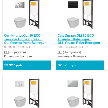
Сет: Инстал.OLI 80 ECO
Сет: Инстал.OLI 80 ECO
+панель Globe хр.глянц.,
+панель Globe черн.,
OLI+Унитаз Point Виктория
OLI+Унитаз Point Виктория
886914GBOO+PN41061
886914GBO3+PN41061
OLI
(Португалия)
OLI
(Португалия)
Коллекция
Виктория
Коллекция
Виктория
33 927 руб.
32 629 руб.