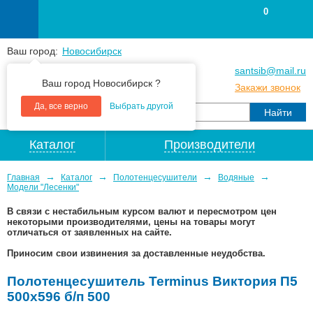
0
Ваш город:
Новосибирск
+7
(383
) 383 25 15
santsib@mail.ru
Ваш город Новосибирск ?
+7
(383
) 213 79 30
Закажи звонок
Да, все верно
Выбрать другой
Каталог
Производители
→
→
→
→
Главная
Каталог
Полотенцесушители
Водяные
Модели "Лесенки"
В связи с нестабильным курсом валют и пересмотром цен
некоторыми производителями, цены на товары могут
отличаться от заявленных на сайте.
Приносим свои извинения за доставленные неудобства.
Полотенцесушитель Terminus Виктория П5
500х596 б/п 500