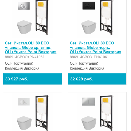
Сет: Инстал.OLI 80 ECO
Сет: Инстал.OLI 80 ECO
+панель Globe хр.глянц.,
+панель Globe черн.,
OLI+Унитаз Point Виктория
OLI+Унитаз Point Виктория
886914GBOO+PN41061
886914GBO3+PN41061
OLI
(Португалия)
OLI
(Португалия)
Коллекция
Виктория
Коллекция
Виктория
33 927 руб.
32 629 руб.