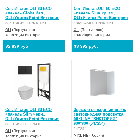
Сет: Инстал.OLI 80 ECO
Сет: Инстал.OLI 80 ECO
+панель Globe бел.,
+панель Slim хр. гл.,
OLI+Унитаз Point Виктория
OLI+Унитаз Point Виктория
886914GBO1+PN41061
886914SIOO+PN41061
OLI
(Португалия)
OLI
(Португалия)
Коллекция
Виктория
Коллекция
Виктория
32 839 руб.
33 392 руб.
Сет: Инстал.OLI 80 ECO
Зеркало сенсорный выкл,
+панель Slim черн.,
светодиодная подсветка
OLI+Унитаз Point Виктория
MIXLINE "ВИКТОРИЯ"
900*800 (547254)
886914SLO3+PN41061
547254
OLI
(Португалия)
MIXLINE
(Россия)
Коллекция
Виктория