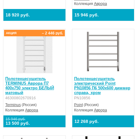
Коллекция
Аврора
18 920 руб.
15 946 руб.
– 2 446 руб.
АКЦИЯ
Полотенцесушитель
Полотенцесушитель
TERMINUS Аврора П7
электрический Point
400х750 электро БЕЛЫЙ
PN10856 П6 500x600 диммер
матовый
справа, хром
4630080267091б
PN10856
Terminus
(Россия)
Point
(Россия)
Коллекция
Аврора
Коллекция
Аврора
15 946 руб.
12 268 руб.
13 500 руб.