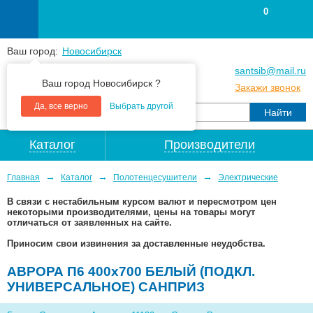
0
Ваш город:
Новосибирск
+7
(383
) 383 25 15
santsib@mail.ru
Ваш город Новосибирск ?
+7
(383
) 213 79 30
Закажи звонок
Да, все верно
Выбрать другой
Каталог
Производители
→
→
→
Главная
Каталог
Полотенцесушители
Электрические
В связи с нестабильным курсом валют и пересмотром цен
некоторыми производителями, цены на товары могут
отличаться от заявленных на сайте.
Приносим свои извинения за доставленные неудобства.
АВРОРА П6 400х700 БЕЛЫЙ (ПОДКЛ.
УНИВЕРСАЛЬНОЕ) САНПРИЗ