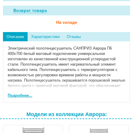
Возврат товара
На складе
Описание
Характеристики
Отзывы
Электрический полотенцесушитель САНПРИЗ Аврора П6
400х700 белый матовый подключение универсальное
изготовлен из качественной конструкционной углеродистой
стали. Полотенцесушитель имеет нагревательный элемент
кабельного типа. Полотенцесушитель с терморегулятором с
возможностью регулировки времени работы и мощности
нагрева. Полотенцесушитель окрашивается порошковой эмалью
белого цвета с приятной матовой фактурой, что обеспечивает
антикоррозийные свойства и современный внешний вид.
Подробнее...
Электрический полотенцесушитель для ванной комнаты белый
Аврора имеет высокую степень теплоотдачи, могут выступать в
роли нагревающего дополнительного элемента в вашей
комнате, красивый и стильный дизайн электрического
Модели из коллекции Аврора:
полотенцесушителя будет гармонировать с мебелью вашего
пространства, добавлять стилистику ванной комнаты.
Материал- углеродистая сталь 08ПС;