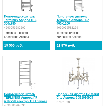
Полотенцесушитель
Полотенцесушитель
Terminus Аврора П16
Terminus Аврора П22
300х780
400х1200
4660059582207
4660059582269
Terminus
(Россия)
Terminus
(Россия)
Коллекция
Аврора
Коллекция
Аврора
19 500 руб.
11 870 руб.
Полотенцесушитель
Подвесная люстра De Markt
TERMINUS Аврора П7
City Аврора 5 371010905
400х750 электро ТЭН справа
371010905
4630080267091