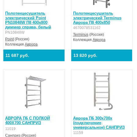
Полотенцесушитель
Полотенцесушитель
электрический Point
электрический Terminus
PN10848W П8 400x800
Аврора П8 400x850
диммер справа, белый
4670078531162
PN10848W
Terminus
(Россия)
Point
(Россия)
Коллекция
Аврора
Коллекция
Аврора
11 687 руб.
13 820 руб.
АВРОРА П6 С ПОЛКОЙ
Аврора П6 300х700х
400X700 САНПРИЗ
(подключение
универсальное) САНПРИЗ
11019
11159
Санприз
(Россия)