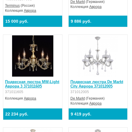
De Markt
(Германия)
Terminus
(Россия)
Коллекция
Аврора
Коллекция
Аврора
15 000 руб.
9 886 руб.
Подвесная люстра MW-Light
Подвесная люстра De Markt
Аврора 3 371011605
City Аврора 371012005
371011605
371012005
Коллекция
Аврора
De Markt
(Германия)
Коллекция
Аврора
22 234 руб.
9 419 руб.