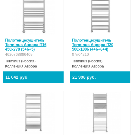
Номинальное напряжение: 220 В ±10%;
Температура поверхности изделия: 30-60 °С ± 5 °С;
Автоматическое отключение при нагреве до 60-65 °С;
Степень влагозащиты: IPX4;
Полотенцесушитель
Полотенцесушитель
Terminus Аврора П16
Terminus Аврора П20
450х778 (5+6+5)
500х1006 (4+6+6+4)
Шнур питания: Прямой, длина до 1430 мм;
4620768886409
07п04210
Регулятор: Кнопочный на стойке;
Terminus
(Россия)
Terminus
(Россия)
Коллекция
Аврора
Коллекция
Аврора
Время нагрева полотенцесушителя: 20-40 минут;
11 042 руб.
21 998 руб.
Гарантийный срок 5 лет.