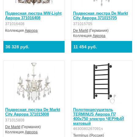
Подвесная люстра MW-Light
Подвесная люстра De Markt
Аврора 371016408
City Аврора 371015705
371016408
371015705
Коллекция
Аврора
De Markt
(Германия)
Коллекция
Аврора
36 328 руб.
11 454 руб.
Подвесная люстра De Markt
Полотенцесушитель
City Аврора 371015808
TERMINUS Аврора П7
400х750 электро ЧЕРНЫЙ
371015808
матовый
De Markt
(Германия)
4630080267091ч
Коллекция
Аврора
Terminus
(Россия)