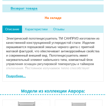
Возврат товара
На складе
Описание
Характеристики
Отзывы
Электрический полотенцесушитель ТМ САНПРИЗ изготовлен из
качественной конструкционной углеродистой стали. Изделие
окрашивается порошковой эмалью черного цвета с приятной
матовой фактурой, что обеспечивает антикоррозийные свойства
и современный внешний вид. Полотенцесушитель имеет
нагревательный элемент кабельного типа, компактный блок
управления оснащен регулировкой температуры и таймером
отключения. Постоянное излучаемое тепло способствует
созданию одинаковой и комфортной температуры в помещении.
Подробнее...
Полотенцесушитель удобно размещается на стене и станет
украшением интерьера ванной комнаты.
Номинальное напряжение: 220 В ±10%.
Модели из коллекции Аврора:
Температура поверхности изделия: 30-60 °С ± 5 °С.
Автоматическое отключение при нагреве до 60-65 °С.