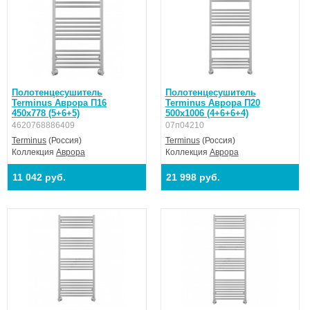
Степень влагозащиты: IPX4.
Шнур питания: Прямой, длина до 1430 мм.
Регулятор: Кнопочный на стойке.
Время нагрева полотенцесушителя: 20-40 минут.
Полотенцесушитель
Полотенцесушитель
Terminus Аврора П16
Terminus Аврора П20
450х778 (5+6+5)
500х1006 (4+6+6+4)
4620768886409
07п04210
Terminus
(Россия)
Terminus
(Россия)
Коллекция
Аврора
Коллекция
Аврора
11 042 руб.
21 998 руб.