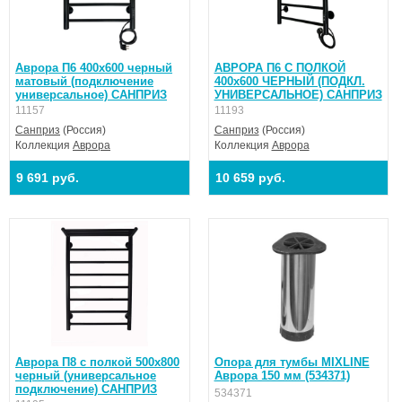
Аврора П6 400х600 черный
АВРОРА П6 С ПОЛКОЙ
матовый (подключение
400х600 ЧЕРНЫЙ (ПОДКЛ.
универсальное) САНПРИЗ
УНИВЕРСАЛЬНОЕ) САНПРИЗ
11157
11193
Санприз
(Россия)
Санприз
(Россия)
Коллекция
Аврора
Коллекция
Аврора
9 691 руб.
10 659 руб.
Аврора П8 с полкой 500х800
Опора для тумбы MIXLINE
черный (универсальное
Аврора 150 мм (534371)
подключение) САНПРИЗ
534371