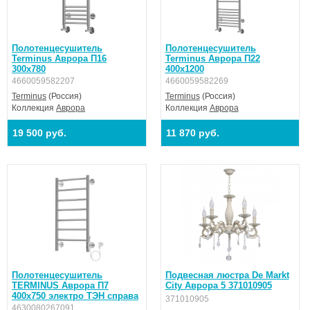
Полотенцесушитель
Полотенцесушитель
Terminus Аврора П16
Terminus Аврора П22
300х780
400х1200
4660059582207
4660059582269
Terminus
(Россия)
Terminus
(Россия)
Коллекция
Аврора
Коллекция
Аврора
19 500 руб.
11 870 руб.
Полотенцесушитель
Подвесная люстра De Markt
TERMINUS Аврора П7
City Аврора 5 371010905
400х750 электро ТЭН справа
371010905
4630080267091