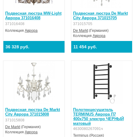
Подвесная люстра MW-Light
Подвесная люстра De Markt
Аврора 371016408
City Аврора 371015705
371016408
371015705
Коллекция
Аврора
De Markt
(Германия)
Коллекция
Аврора
36 328 руб.
11 454 руб.
Подвесная люстра De Markt
Полотенцесушитель
City Аврора 371015808
TERMINUS Аврора П7
400х750 электро ЧЕРНЫЙ
371015808
матовый
De Markt
(Германия)
4630080267091ч
Коллекция
Аврора
Terminus
(Россия)