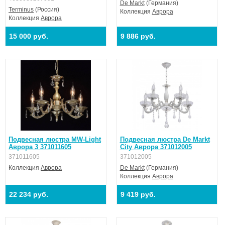
De Markt
(Германия)
Terminus
(Россия)
Коллекция
Аврора
Коллекция
Аврора
15 000 руб.
9 886 руб.
Подвесная люстра MW-Light
Подвесная люстра De Markt
Аврора 3 371011605
City Аврора 371012005
371011605
371012005
Коллекция
Аврора
De Markt
(Германия)
Коллекция
Аврора
22 234 руб.
9 419 руб.