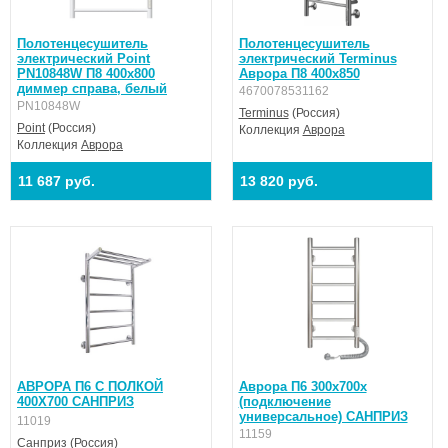
Полотенцесушитель
Полотенцесушитель
электрический Point
электрический Terminus
PN10848W П8 400x800
Аврора П8 400x850
диммер справа, белый
4670078531162
PN10848W
Terminus
(Россия)
Point
(Россия)
Коллекция
Аврора
Коллекция
Аврора
11 687 руб.
13 820 руб.
АВРОРА П6 С ПОЛКОЙ
Аврора П6 300х700х
400X700 САНПРИЗ
(подключение
универсальное) САНПРИЗ
11019
11159
Санприз
(Россия)