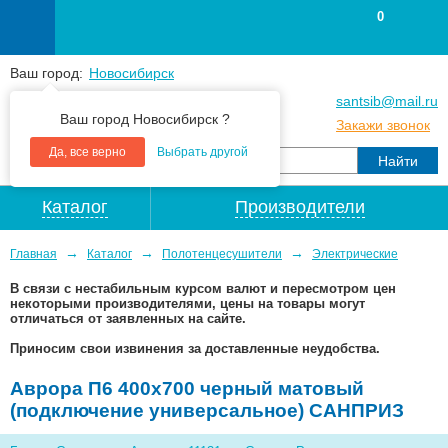
0
Ваш город:
Новосибирск
+7
(383
) 383 25 15
santsib@mail.ru
Ваш город Новосибирск ?
+7
(383
) 213 79 30
Закажи звонок
Да, все верно
Выбрать другой
Каталог
Производители
→
→
→
Главная
Каталог
Полотенцесушители
Электрические
В связи с нестабильным курсом валют и пересмотром цен
некоторыми производителями, цены на товары могут
отличаться от заявленных на сайте.
Приносим свои извинения за доставленные неудобства.
Аврора П6 400х700 черный матовый
(подключение универсальное) САНПРИЗ