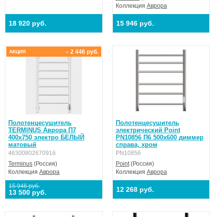
Коллекция
Аврора
18 920 руб.
15 946 руб.
– 2 446 руб.
АКЦИЯ
Полотенцесушитель
Полотенцесушитель
TERMINUS Аврора П7
электрический Point
400х750 электро БЕЛЫЙ
PN10856 П6 500x600 диммер
матовый
справа, хром
4630080267091б
PN10856
Terminus
(Россия)
Point
(Россия)
Коллекция
Аврора
Коллекция
Аврора
15 946 руб.
12 268 руб.
13 500 руб.