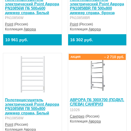
электрический Point Аврора
электрический Point Аврора
PN10856W П6 500x600
PN10858BR П8 500x800
диммер справа, Белый
диммер справа, бронза
PN10856W
PN10858BR
Point
(Россия)
Point
(Россия)
Коллекция
Аврора
Коллекция
Аврора
10 961 руб.
16 302 руб.
– 2 710 руб.
АКЦИЯ
Полотенцесушитель
АВРОРА П6 300X700 (ПОДКЛ.
электрический Point Аврора
СЛЕВА) САНПРИЗ
PN10858W П8 500x800
11026
диммер справа, Белый
Санприз
(Россия)
PN10858W
Коллекция
Аврора
Point
(Россия)
Коллекция
Аврора