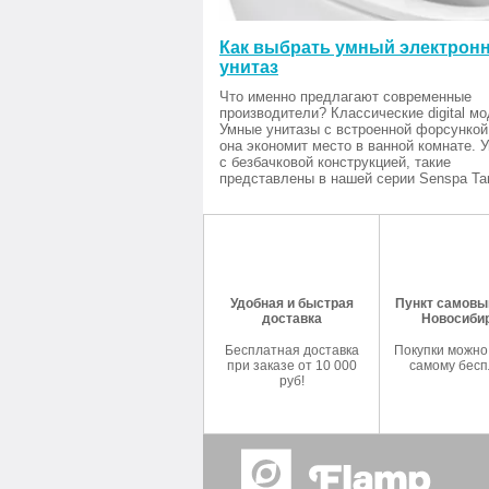
Как выбрать умный электрон
унитаз
Что именно предлагают современные
производители? Классические digital мо
Умные унитазы с встроенной форсункой
она экономит место в ванной комнате. 
с безбачковой конструкцией, такие
представлены в нашей серии Senspa Tan
Удобная и быстрая
Пункт самовыв
доставка
Новосиби
Бесплатная доставка
Покупки можно
при заказе от 10 000
самому бесп
руб!