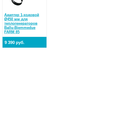
Адаптер 1-ходовой
Ø450 мм для
теплогенераторов
Ballu-Biemmedue
FARM 85
9 390 руб.