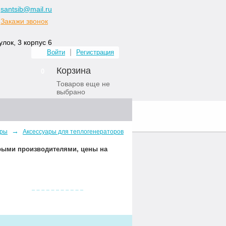
santsib@mail.ru
Закажи звонок
лок, 3 корпус 6
Войти
Регистрация
Корзина
0
Товаров еще не
выбрано
ных комнат
Контакты
→
оры
Аксессуары для теплогенераторов
орыми производителями, цены на
Видео о нас