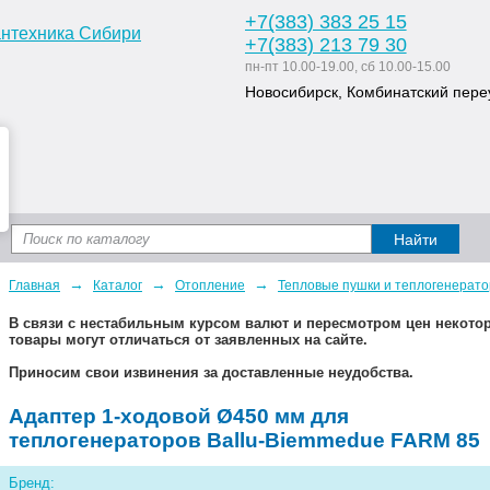
+7
(383
) 383 25 15
+7
(383
) 213 79 30
пн-пт 10.00-19.00, сб 10.00-15.00
Новосибирск, Комбинатский переу
Доставка и оплата
Статьи
Дизайн ван
→
→
→
Главная
Каталог
Отопление
Тепловые пушки и теплогенерат
В связи с нестабильным курсом валют и пересмотром цен некот
товары могут отличаться от заявленных на сайте.
Приносим свои извинения за доставленные неудобства.
Адаптер 1-ходовой Ø450 мм для
теплогенераторов Ballu-Biemmedue FARM 85
Бренд: