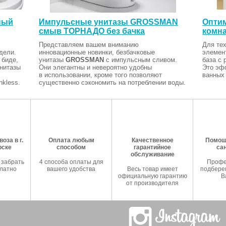
ный
Импульсные унитазы GROSSMAN
Оптим
смыв ТОРНАДО без бачка
комна
Представляем вашем вниманию
Для тех
дели.
инновационные новинки, безбачковые
элемен
 биде,
унитазы
GROSSMAN
с импульсным сливом.
база с 
Унитазы
Они элегантны и невероятно удобны
Это эф
в использовании, кроме того позволяют
ванных 
kless.
существенно сэкономить на потреблении воды.
оза в г.
Оплата любым
Качественное
Помош
рске
способом
гарантийное
са
обслуживание
 забрать
4 способа оплаты для
Профе
латно
вашего удобства
Весь товар имеет
подберем
официальную гарантию
В
от производителя