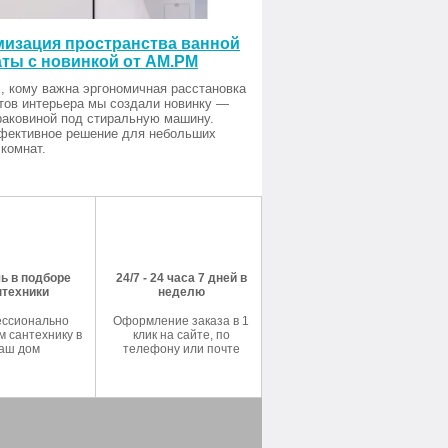
изация пространства ванной
ты с новинкой от AM.PM
, кому важна эргономичная расстановка
тов интерьера мы создали новинку —
раковиной под стиральную машину.
фективное решение для небольших
комнат.
ь в подборе
24/7 - 24 часа 7 дней в
нтехники
неделю
ссионально
Оформление заказа в 1
 сантехнику в
клик на сайте, по
аш дом
телефону или почте