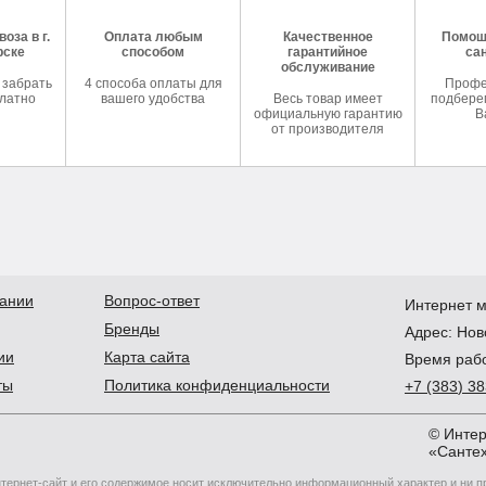
оза в г.
Оплата любым
Качественное
Помош
рске
способом
гарантийное
са
обслуживание
 забрать
4 способа оплаты для
Профе
латно
вашего удобства
Весь товар имеет
подберем
официальную гарантию
В
от производителя
ании
Вопрос-ответ
Интернет м
Бренды
Адрес:
Нов
ии
Карта сайта
Время рабо
ты
Политика конфиденциальности
+7
(383
) 3
© Интер
«Сантех
тернет-сайт и его содержимое носит исключительно информационный характер и ни 