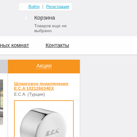
Войти
Регистрация
Корзина
0
Товаров еще не
выбрано
ных комнат
Контакты
Акции
Шланговое подключение
E.C.A 102126634EX
E.C.A. (Турция)