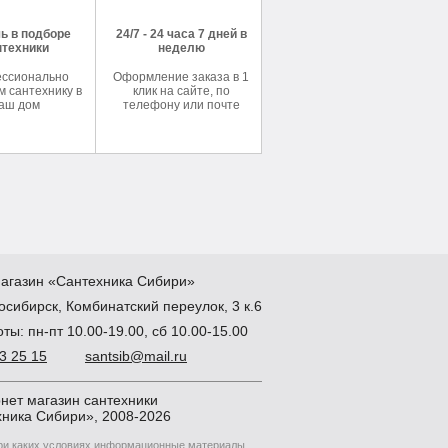
ь в подборе
24/7 - 24 часа 7 дней в
нтехники
неделю
ссионально
Оформление заказа в 1
 сантехнику в
клик на сайте, по
аш дом
телефону или почте
агазин
«Сантехника
Сибири»
осибирск
,
Комбинатский переулок, 3 к.6
ты: пн-пт 10.00-19.00, сб 10.00-15.00
83 25 15
santsib@mail.ru
нет магазин сантехники
ника Сибири», 2008-2026
при каких условиях информационные материалы,