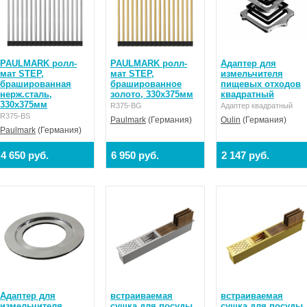
PAULMARK ролл-
PAULMARK ролл-
Адаптер для
мат STEP,
мат STEP,
измельчителя
брашированная
брашированное
пищевых отходов
нерж.сталь,
золото, 330х375мм
квадратный
330х375мм
R375-BG
Адаптер квадратный
R375-BS
Paulmark
(Германия)
Oulin
(Германия)
Paulmark
(Германия)
4 650 руб.
6 950 руб.
2 147 руб.
Адаптер для
встраиваемая
встраиваемая
измельчителя
сушка для посуды
сушка для посуды