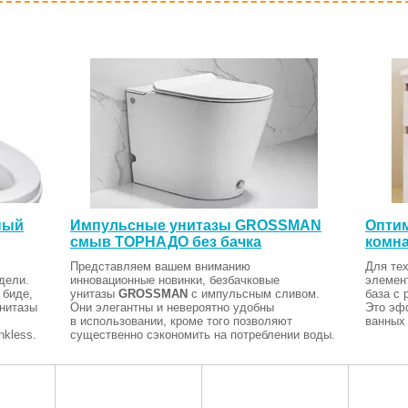
ный
Импульсные унитазы GROSSMAN
Оптим
смыв ТОРНАДО без бачка
комна
Представляем вашем вниманию
Для тех
дели.
инновационные новинки, безбачковые
элемен
 биде,
унитазы
GROSSMAN
с импульсным сливом.
база с 
Унитазы
Они элегантны и невероятно удобны
Это эф
в использовании, кроме того позволяют
ванных 
kless.
существенно сэкономить на потреблении воды.