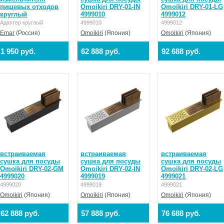
пищевых отходов
Omoikiri DRY-01-IN
Omoikiri DRY-01-LG
круглый
4999010
4999012
Адаптер круглый
4999010
4999012
Emar
(Россия)
Omoikiri
(Япония)
Omoikiri
(Япония)
1 950 руб.
62 888 руб.
92 688 руб.
встраиваемая
встраиваемая
встраиваемая
сушка для посуды
сушка для посуды
сушка для посуды
Omoikiri DRY-02-GM
Omoikiri DRY-02-IN
Omoikiri DRY-02-LG
4999020
4999019
4999021
4999020
4999019
4999021
Omoikiri
(Япония)
Omoikiri
(Япония)
Omoikiri
(Япония)
62 888 руб.
57 888 руб.
76 688 руб.