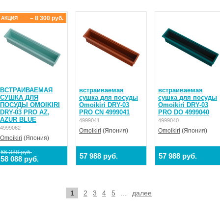
– 8 300 руб.
АКЦИЯ
ВСТРАИВАЕМАЯ
встраиваемая
встраиваемая
СУШКА ДЛЯ
сушка для посуды
сушка для посуды
ПОСУДЫ OMOIKIRI
Omoikiri DRY-03
Omoikiri DRY-03
DRY-03 PRO AZ,
PRO CN 4999041
PRO DO 4999040
AZUR BLUE
4999041
4999040
4999062
Omoikiri
(Япония)
Omoikiri
(Япония)
Omoikiri
(Япония)
66 388 руб.
57 988 руб.
57 988 руб.
58 088 руб.
1
2
3
4
5
...
далее