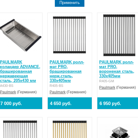
PAULMARK
PAULMARK ролл-
PAULMARK ролл-
коландер ADVANCE,
мат PRO,
мат PRO,
брашированная
брашированная
вороненая сталь,
нержавеющая
нерж.сталь,
330х405мм
сталь, 205х430 мм
330х405мм
R405-GM
A430-BS
R405-BS
Paulmark
(Германия)
Paulmark
(Германия)
Paulmark
(Германия)
7 000 руб.
4 650 руб.
6 950 руб.