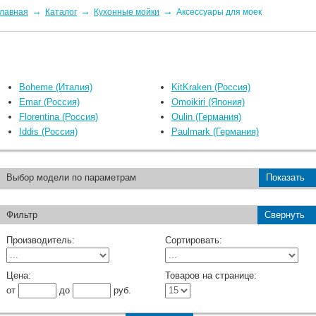
→
→
→
лавная
Каталог
Кухонные мойки
Аксессуары для моек
Boheme (Италия)
KitKraken (Россия)
Emar (Россия)
Omoikiri (Япония)
Florentina (Россия)
Oulin (Германия)
Iddis (Россия)
Paulmark (Германия)
Выбор модели по параметрам
Показать
Фильтр
Свернуть
Производитель:
Сортировать:
Цена:
Товаров на странице:
от
до
руб.