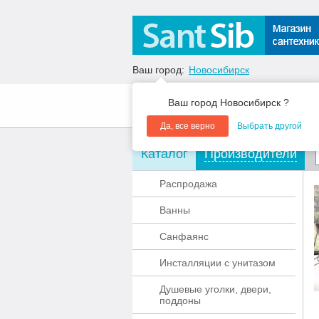
Ваш город:
Новосибирск
Ваш город Новосибирск ?
О компании
Акции
Да, все верно
Выбрать другой
Каталог
Производители
Распродажа
Ванны
Санфаянс
Инсталляции с унитазом
Душевые уголки, двери,
поддоны