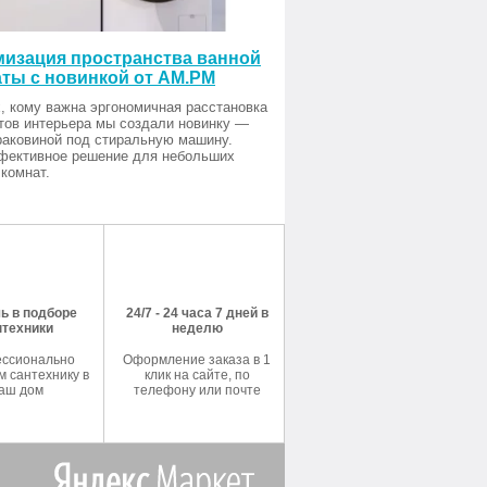
изация пространства ванной
ты с новинкой от AM.PM
, кому важна эргономичная расстановка
тов интерьера мы создали новинку —
раковиной под стиральную машину.
фективное решение для небольших
комнат.
ь в подборе
24/7 - 24 часа 7 дней в
нтехники
неделю
ссионально
Оформление заказа в 1
 сантехнику в
клик на сайте, по
аш дом
телефону или почте