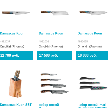
Damascus Kuon
Damascus Kuon
Damascus Kuon
4992037
4992036
4992035
Omoikiri
(Япония)
Omoikiri
(Япония)
Omoikiri
(Япония)
12 788 руб.
17 588 руб.
18 888 руб.
Damascus Kuon-SET
набор ножей
набор ножей Imari-