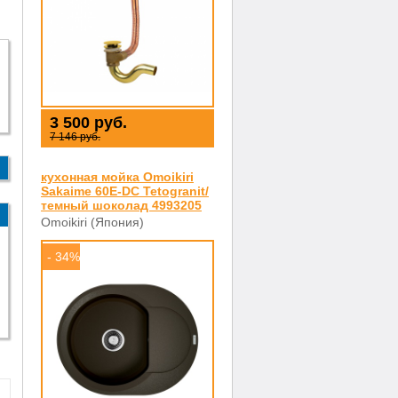
3 500 руб.
7 146 руб.
кухонная мойка Omoikiri
Sakaime 60E-DC Tetogranit/
темный шоколад 4993205
Omoikiri (Япония)
- 34%