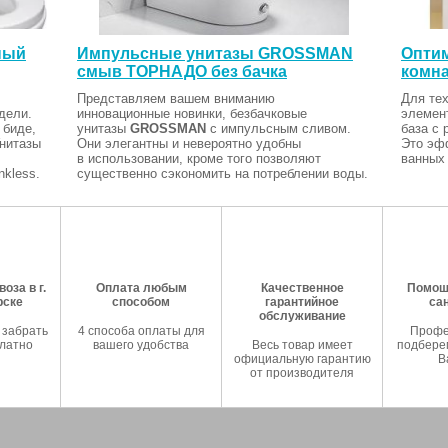
ный
Импульсные унитазы GROSSMAN
Оптим
смыв ТОРНАДО без бачка
комна
Представляем вашем вниманию
Для тех
дели.
инновационные новинки, безбачковые
элемен
 биде,
унитазы
GROSSMAN
с импульсным сливом.
база с 
Унитазы
Они элегантны и невероятно удобны
Это эф
в использовании, кроме того позволяют
ванных 
kless.
существенно сэкономить на потреблении воды.
оза в г.
Оплата любым
Качественное
Помош
рске
способом
гарантийное
са
обслуживание
 забрать
4 способа оплаты для
Профе
латно
вашего удобства
Весь товар имеет
подберем
официальную гарантию
В
от производителя