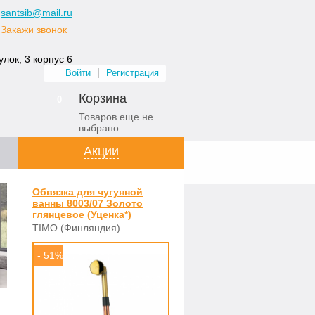
santsib@mail.ru
Закажи звонок
лок, 3 корпус 6
Войти
Регистрация
Корзина
0
Товаров еще не
выбрано
Акции
ных комнат
Контакты
Обвязка для чугунной
ванны 8003/07 Золото
глянцевое (Уценка*)
TIMO (Финляндия)
- 51%