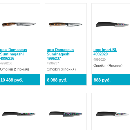
нож Damascus
нож Damascus
нож Imari-BL
Suminagashi
Suminagashi
4992020
4996236
4996237
4992020
4996236
4996237
Omoikiri
(Япония)
Omoikiri
(Япония)
Omoikiri
(Япония)
10 488 руб.
8 088 руб.
888 руб.