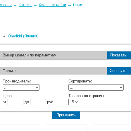
→
→
→
лавная
Каталог
Кухонные мойки
Ножи
Omoikiri (Япония)
Выбор модели по параметрам
Показать
Фильтр
Свернуть
Производитель:
Сортировать:
Цена:
Товаров на странице:
от
до
руб.