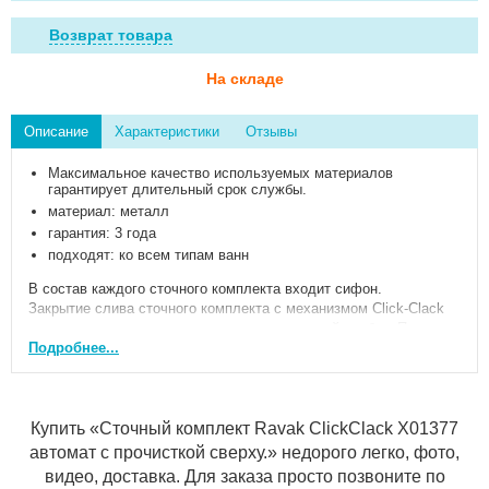
Возврат товара
На складе
Описание
Характеристики
Отзывы
Максимальное качество используемых материалов
гарантирует длительный срок службы.
материал: металл
гарантия: 3 года
подходят: ко всем типам ванн
В состав каждого сточного комплекта входит сифон.
Закрытие слива сточного комплекта с механизмом Click-Clack
осуществляется нажатием на крышку сливной пробки. При
повторном нажатии слив открывается. Хромированная крышка
Подробнее...
пробки и корпус перелива изготовлены из нержавеющего
металла.
Сточные комплекты длиной 570 мм подходят для всех ванн,
кроме Formy 01, Formy 02, City/City Slim. Для ванн BeHappy
Купить «Сточный комплект Ravak ClickClack X01377
подходит сточный комплект с механизмом Click-Clack.
автомат с прочисткой сверху.» недорого легко, фото,
видео, доставка. Для заказа просто позвоните по