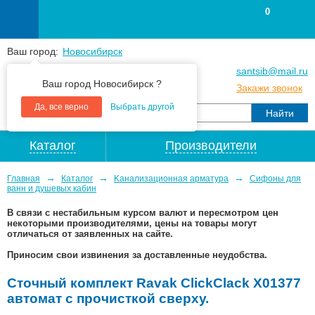
0
Ваш город:
Новосибирск
+7
(383
) 383 25 15
santsib@mail.ru
Ваш город Новосибирск ?
+7
(383
) 213 79 30
Закажи звонок
Да, все верно
Выбрать другой
Каталог
Производители
→
→
→
Главная
Каталог
Kaнaлизaционнaя apматypa
Сифоны для
ванн и душевых кабин
В связи с нестабильным курсом валют и пересмотром цен
некоторыми производителями, цены на товары могут
отличаться от заявленных на сайте.
Приносим свои извинения за доставленные неудобства.
Сточный комплект Ravak ClickClack X01377
автомат с прочисткой сверху.