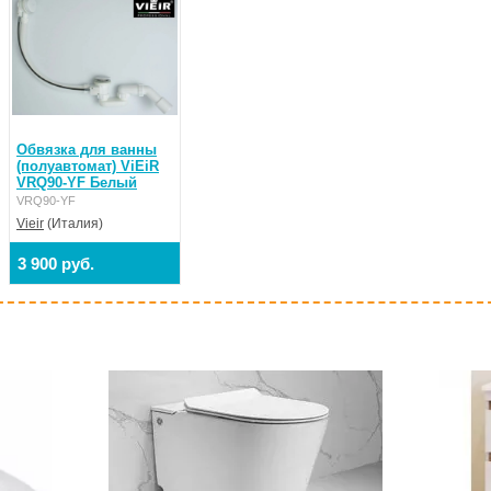
Обвязка для ванны
(полуавтомат) ViEiR
VRQ90-YF Белый
VRQ90-YF
Vieir
(Италия)
3 900 руб.