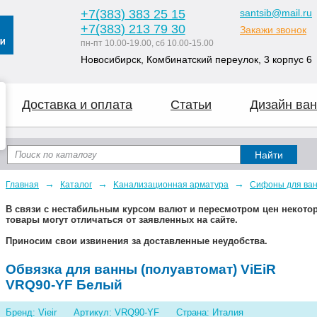
+7
(383
) 383 25 15
santsib@mail.ru
+7
(383
) 213 79 30
Закажи звонок
пн-пт 10.00-19.00, сб 10.00-15.00
Новосибирск, Комбинатский переулок, 3 корпус 6
Доставка и оплата
Статьи
Дизайн ван
→
→
→
Главная
Каталог
Kaнaлизaционнaя apматypa
Сифоны для ван
В связи с нестабильным курсом валют и пересмотром цен некот
товары могут отличаться от заявленных на сайте.
Приносим свои извинения за доставленные неудобства.
Обвязка для ванны (полуавтомат) ViEiR
VRQ90-YF Белый
Бренд: Vieir
Артикул: VRQ90-YF
Страна: Италия