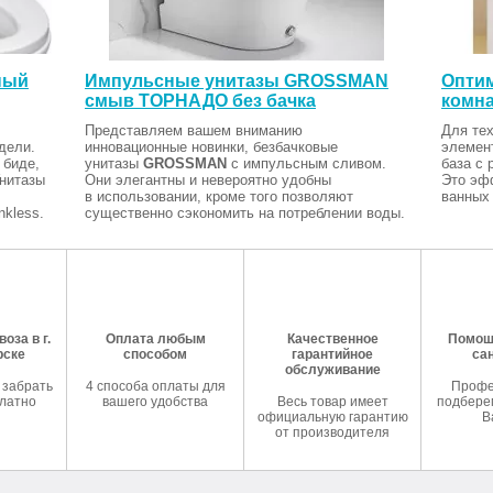
ный
Импульсные унитазы GROSSMAN
Оптим
смыв ТОРНАДО без бачка
комна
Представляем вашем вниманию
Для тех
дели.
инновационные новинки, безбачковые
элемен
 биде,
унитазы
GROSSMAN
с импульсным сливом.
база с 
Унитазы
Они элегантны и невероятно удобны
Это эф
в использовании, кроме того позволяют
ванных 
kless.
существенно сэкономить на потреблении воды.
оза в г.
Оплата любым
Качественное
Помош
рске
способом
гарантийное
са
обслуживание
 забрать
4 способа оплаты для
Профе
латно
вашего удобства
Весь товар имеет
подберем
официальную гарантию
В
от производителя