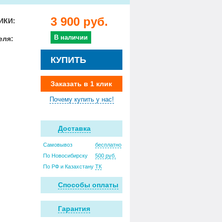
3 900 руб.
ИКИ:
В наличии
еля:
КУПИТЬ
Заказать в 1 клик
Почему купить у нас!
Доставка
Самовывоз
бесплатно
По Новосибирску
500 руб.
По РФ и Казахстану
ТК
Способы оплаты
Гарантия