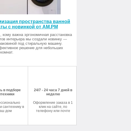
изация пространства ванной
ты с новинкой от AM.PM
, кому важна эргономичная расстановка
тов интерьера мы создали новинку —
раковиной под стиральную машину.
фективное решение для небольших
комнат.
ь в подборе
24/7 - 24 часа 7 дней в
нтехники
неделю
ссионально
Оформление заказа в 1
 сантехнику в
клик на сайте, по
аш дом
телефону или почте