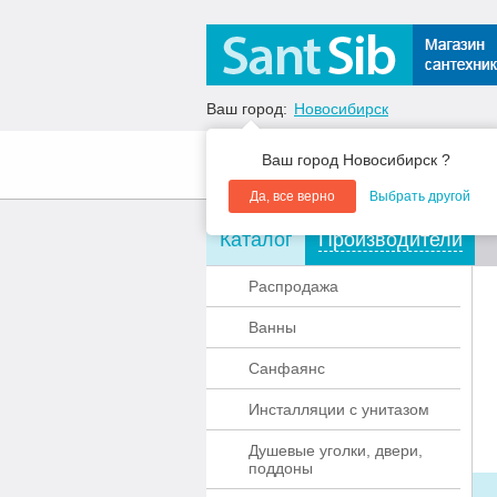
Ваш город:
Новосибирск
Ваш город Новосибирск ?
О компании
Акции
Да, все верно
Выбрать другой
Каталог
Производители
Распродажа
Ванны
Санфаянс
Инсталляции с унитазом
Душевые уголки, двери,
поддоны