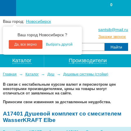
0
Ваш город:
Новосибирск
+7
(383
) 383 25 15
santsib@mail.ru
Ваш город Новосибирск ?
+7
(383
) 213 79 30
Закажи звонок
Да, все верно
Выбрать другой
Каталог
Производители
→
→
→
Главная
Каталог
Душ
Душевые системы (стойки)
В связи с нестабильным курсом валют и пересмотром цен
некоторыми производителями, цены на товары могут
отличаться от заявленных на сайте.
Приносим свои извинения за доставленные неудобства.
A17401 Душевой комплект со смесителем
WasserKRAFT Elbe