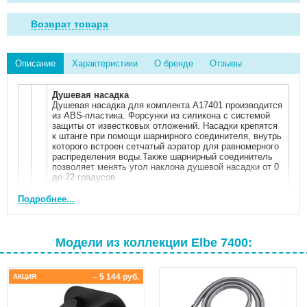
Возврат товара
Описание
Характеристики
О бренде
Отзывы
Душевая насадка
Душевая насадка для комплекта А17401 производится
из ABS-пластика. Форсунки из силикона с системой
защиты от известковых отложений. Насадки крепятся
к штанге при помощи шарнирного соединителя, внутрь
которого встроен сетчатый аэратор для равномерного
распределения воды.Также шарнирный соединитель
позволяет менять угол наклона душевой насадки от 0
до 22 градусов.
Подробнее...
Держатель лейки
Держатель с изменяющимся углом поворота лейки
180 градусов. Держатель можно поднять или опустить
Модели из коллекции Elbe 7400:
на любую удобную для Вас высоту, для этого
необходимо нажать кнопку и, удерживая, перемещать
по стойке.
– 5 144 руб.
АКЦИЯ