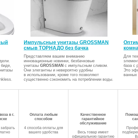
ный
Импульсные унитазы GROSSMAN
Оптим
смыв ТОРНАДО без бачка
комна
Представляем вашем вниманию
Для тех
дели.
инновационные новинки, безбачковые
элемен
 биде,
унитазы
GROSSMAN
с импульсным сливом.
база с 
Унитазы
Они элегантны и невероятно удобны
Это эф
в использовании, кроме того позволяют
ванных 
kless.
существенно сэкономить на потреблении воды.
оза в г.
Оплата любым
Качественное
Помош
рске
способом
гарантийное
са
обслуживание
 забрать
4 способа оплаты для
Профе
латно
вашего удобства
Весь товар имеет
подберем
официальную гарантию
В