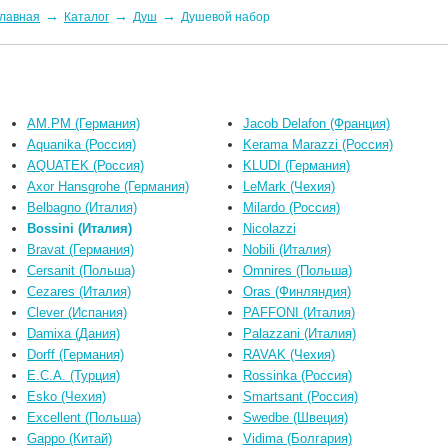
→
→
→
лавная
Каталог
Душ
Душевой набор
AM.PM (Германия)
Jacob Delafon (Франция)
Aquanika (Россия)
Kerama Marazzi (Россия)
AQUATEK (Россия)
KLUDI (Германия)
Axor Hansgrohe (Германия)
LeMark (Чехия)
Belbagno (Италия)
Milardo (Россия)
Bossini (Италия)
Nicolazzi
Bravat (Германия)
Nobili (Италия)
Cersanit (Польша)
Omnires (Польша)
Cezares (Италия)
Oras (Финляндия)
Clever (Испания)
PAFFONI (Италия)
Damixa (Дания)
Palazzani (Италия)
Dorff (Германия)
RAVAK (Чехия)
E.C.A. (Турция)
Rossinka (Россия)
Esko (Чехия)
Smartsant (Россия)
Excellent (Польша)
Swedbe (Швеция)
Gappo (Китай)
Vidima (Болгария)