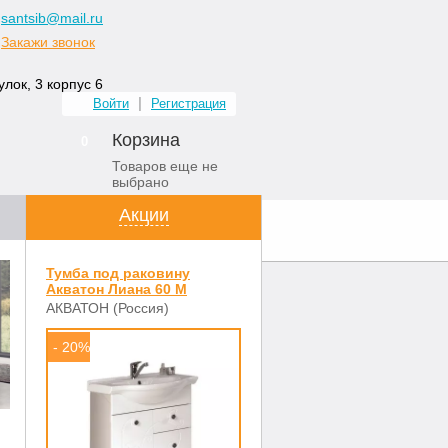
santsib@mail.ru
Закажи звонок
лок, 3 корпус 6
Войти
Регистрация
Корзина
0
Товаров еще не
выбрано
Акции
ных комнат
Контакты
Тумба под раковину
Акватон Лиана 60 М
АКВАТОН (Россия)
- 20%