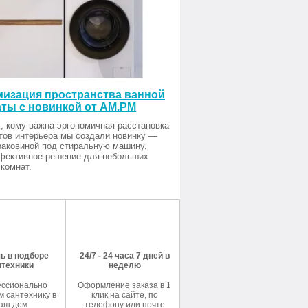
изация пространства ванной
ты с новинкой от AM.PM
, кому важна эргономичная расстановка
тов интерьера мы создали новинку —
раковиной под стиральную машину.
фективное решение для небольших
комнат.
ь в подборе
24/7 - 24 часа 7 дней в
нтехники
неделю
ссионально
Оформление заказа в 1
 сантехнику в
клик на сайте, по
аш дом
телефону или почте