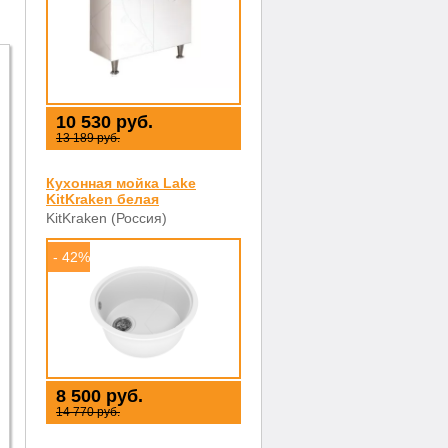
10 530 руб.
13 189 руб.
Кухонная мойка Lake
KitKraken белая
KitKraken (Россия)
- 42%
8 500 руб.
14 770 руб.