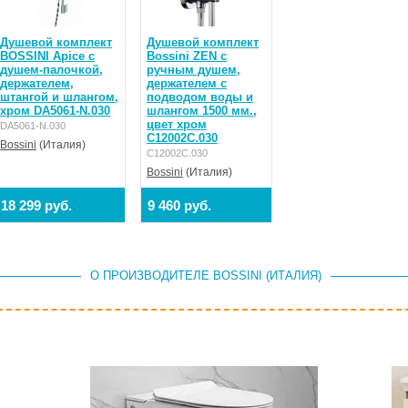
Душевой комплект
Душевой комплект
BOSSINI Apice с
Bossini ZEN с
душем-палочкой,
ручным душем,
держателем,
держателем с
штангой и шлангом,
подводом воды и
хром DA5061-N.030
шлангом 1500 мм.,
цвет хром
DA5061-N.030
C12002C.030
Bossini
(Италия)
C12002C.030
Bossini
(Италия)
18 299 руб.
9 460 руб.
О ПРОИЗВОДИТЕЛЕ BOSSINI (ИТАЛИЯ)