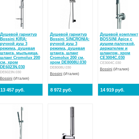
Душевой гарнитур
Душевой гарнитур
Душевой комплект
Bossini KIRA:
Bossini SINCRONIA:
BOSSINI Apice с
ручной душ 3
ручной душ 3
душем-палочкой,
режима, душевая
режима, душевая
держателем и
штанга, мыльница,
штанга, шланг
шлангом, хром
шланг Cromolux 200
Cromolux 200 см,
CE3004C.030
см, хром
хром DE8008U.030
CE3004C.030
DE6023N.030
DE8008U.030
Bossini
(Италия)
DE6023N.030
Bossini
(Италия)
Bossini
(Италия)
13 457 руб.
8 972 руб.
14 919 руб.