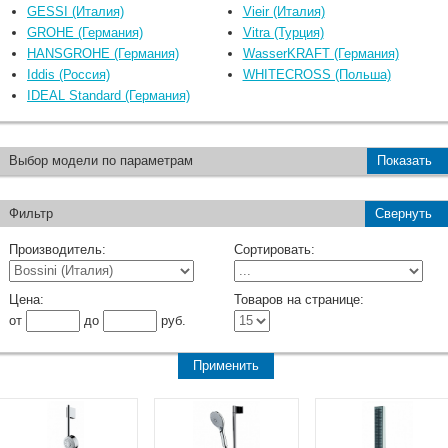
GESSI (Италия)
Vieir (Италия)
GROHE (Германия)
Vitra (Турция)
HANSGROHE (Германия)
WasserKRAFT (Германия)
Iddis (Россия)
WHITECROSS (Польша)
IDEAL Standard (Германия)
Выбор модели по параметрам
Показать
Фильтр
Свернуть
Производитель:
Сортировать:
Цена:
Товаров на странице:
от
до
руб.