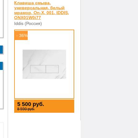
Клавиша смыва,
универсальная, белый
мрамор, On-X, 001, IDDIS,
ONX01W0i77
Iddis (Россия)
- 36%
5 500 руб.
8 590 руб.