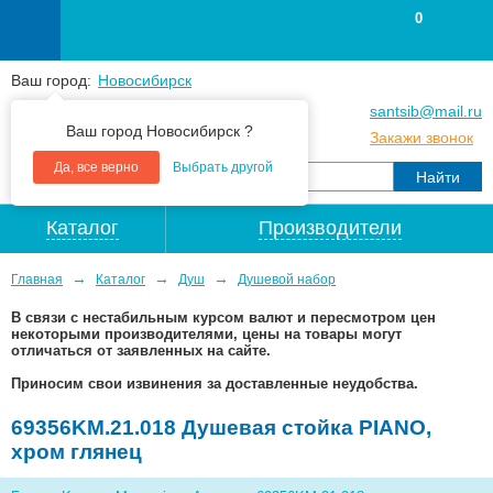
0
Ваш город:
Новосибирск
+7
(383
) 383 25 15
santsib@mail.ru
Ваш город Новосибирск ?
+7
(383
) 213 79 30
Закажи звонок
Да, все верно
Выбрать другой
Каталог
Производители
→
→
→
Главная
Каталог
Душ
Душевой набор
В связи с нестабильным курсом валют и пересмотром цен
некоторыми производителями, цены на товары могут
отличаться от заявленных на сайте.
Приносим свои извинения за доставленные неудобства.
69356KM.21.018 Душевая стойка PIANO,
хром глянец