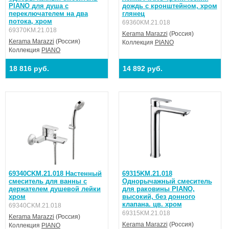
PIANO для душа с
дождь с кронштейном, хром
переключателем на два
глянец
потока, хром
69360KM.21.018
69370KM.21.018
Kerama Marazzi
(Россия)
Kerama Marazzi
(Россия)
Коллекция
PIANO
Коллекция
PIANO
18 816 руб.
14 892 руб.
69340CKM.21.018 Настенный
69315KM.21.018
смеситель для ванны с
Однорычажный смеситель
держателем душевой лейки
для раковины PIANO,
хром
высокий, без донного
клапана. цв. хром
69340CKM.21.018
69315KM.21.018
Kerama Marazzi
(Россия)
Kerama Marazzi
(Россия)
Коллекция
PIANO