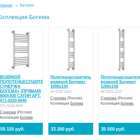
→
лавная
Каталог
Коллекция Богема
ВОДЯНОЙ
Полотенцесушитель
Полотенцесушител
ПОЛОТЕНЦЕСУШИТЕЛЬ
водяной Богема+
водяной Богема+
СУНЕРЖА
1000x150
1200x150
БОГЕМА+ (ПРЯМАЯ)
00-0220-1015
00-0220-1215
800X400 САТИН АРТ.
Сунержа
(Россия)
Сунержа
(Россия)
071-0220-8040
Коллекция
Богема
Коллекция
Богема
071-0220-8040
Сунержа
(Россия)
Коллекция
Богема
55 150 руб.
33 200 руб.
35 500 руб.