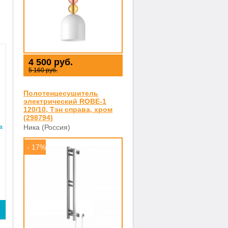
4 500 руб.
5 160 руб.
Полотенцесушитель
электрический ROBE-1
120/10, Тэн справа, хром
(298794)
ь
Ника (Россия)
- 17%