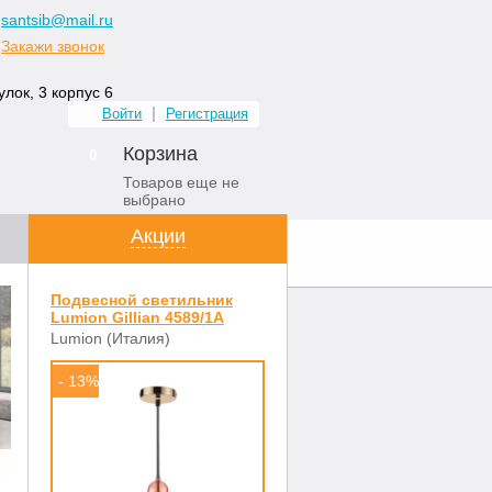
santsib@mail.ru
Закажи звонок
лок, 3 корпус 6
Войти
Регистрация
Корзина
0
Товаров еще не
выбрано
Акции
ных комнат
Контакты
Подвесной светильник
Lumion Gillian 4589/1A
Lumion (Италия)
- 13%