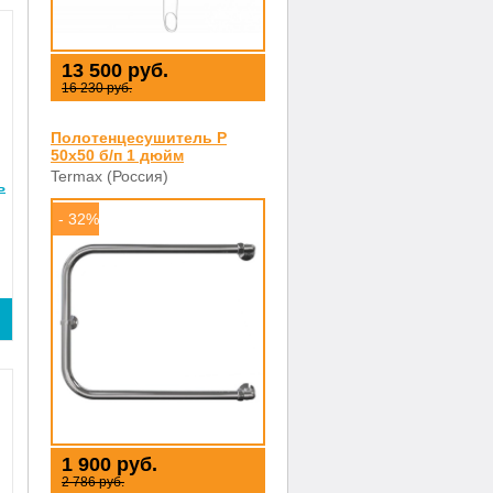
13 500 руб.
16 230 руб.
Полотенцесушитель P
50х50 б/п 1 дюйм
Termax (Россия)
ь
- 32%
1 900 руб.
2 786 руб.