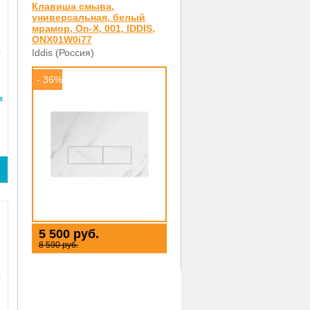
Клавиша смыва,
универсальная, белый
мрамор, On-X, 001, IDDIS,
ONX01W0i77
Iddis (Россия)
- 36%
ь
5 500 руб.
8 590 руб.