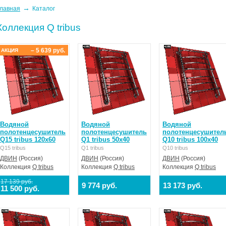
→
лавная
Каталог
Коллекция Q tribus
– 5 639 руб.
АКЦИЯ
Водяной
Водяной
Водяной
полотенцесушитель
полотенцесушитель
полотенцесушител
Q15 tribus 120x60
Q1 tribus 50x40
Q10 tribus 100x40
Q15 tribus
Q1 tribus
Q10 tribus
ДВИН
(Россия)
ДВИН
(Россия)
ДВИН
(Россия)
Коллекция
Q tribus
Коллекция
Q tribus
Коллекция
Q tribus
17 139 руб.
9 774 руб.
13 173 руб.
11 500 руб.