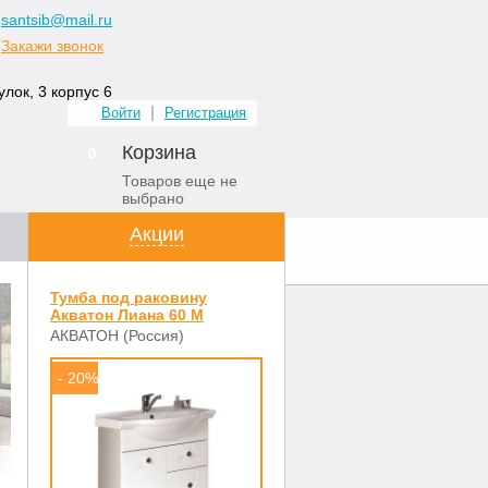
santsib@mail.ru
Закажи звонок
лок, 3 корпус 6
Войти
Регистрация
Корзина
0
Товаров еще не
выбрано
Акции
ных комнат
Контакты
Тумба под раковину
Акватон Лиана 60 М
АКВАТОН (Россия)
- 20%