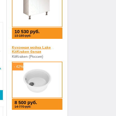
10 530 руб.
13 189 руб.
Кухонная мойка Lake
KitKraken белая
KitKraken (Россия)
- 42%
ь
8 500 руб.
14 770 руб.