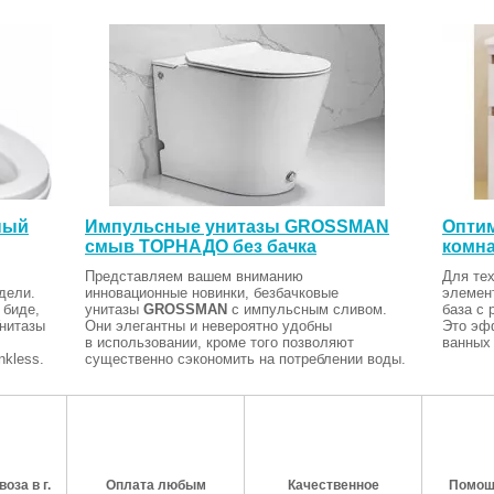
ный
Импульсные унитазы GROSSMAN
Оптим
смыв ТОРНАДО без бачка
комна
Представляем вашем вниманию
Для тех
дели.
инновационные новинки, безбачковые
элемен
 биде,
унитазы
GROSSMAN
с импульсным сливом.
база с 
Унитазы
Они элегантны и невероятно удобны
Это эф
в использовании, кроме того позволяют
ванных 
kless.
существенно сэкономить на потреблении воды.
оза в г.
Оплата любым
Качественное
Помош