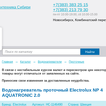
+7
(383
) 383 25 15
+7
(383
) 213 79 30
пн-пт 10.00-19.00, сб 10.00-15.00
Новосибирск, Комбинатский переу
Доставка и оплата
Статьи
Дизайн ван
→
→
→
Главная
Каталог
Водонагреватели
Проточные
В связи с нестабильным курсом валют и пересмотром цен некот
товары могут отличаться от заявленных на сайте.
Приносим свои извинения за доставленные неудобства.
Водонагреватель проточный Electrolux NP 4
AQUATRONIC 2.0
Бренд: Electrolux
Артикул: НС-1146490
Страна: Швеция