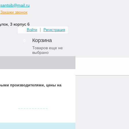
santsib@mail.ru
Закажи звонок
лок, 3 корпус 6
Войти
Регистрация
Корзина
0
Товаров еще не
выбрано
ных комнат
Контакты
орыми производителями, цены на
Видео о нас