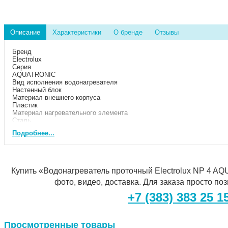
Описание
Характеристики
О бренде
Отзывы
Бренд
Electrolux
Серия
AQUATRONIC
Вид исполнения водонагревателя
Настенный блок
Материал внешнего корпуса
Пластик
Материал нагревательного элемента
Сталь
Тип нагревательного элемента
Подробнее...
Спирально-пружинный
Цвет корпуса
Белый
Срок службы
5 лет
Купить «Водонагреватель проточный Electrolux NP 4 AQ
Гарантийный срок
2 года
фото, видео, доставка. Для заказа просто по
Страна производства
+7 (383) 383 25 1
КНР
Потребительские
Область применения
Бытовое оборудование (для домашнего использования)
Просмотренные товары
Дополнительные