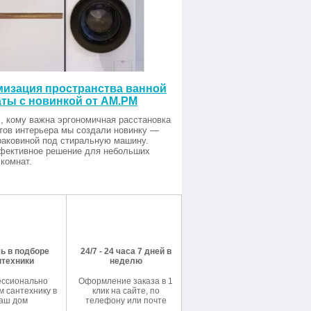
изация пространства ванной
ты с новинкой от AM.PM
, кому важна эргономичная расстановка
тов интерьера мы создали новинку —
раковиной под стиральную машину.
фективное решение для небольших
комнат.
ь в подборе
24/7 - 24 часа 7 дней в
нтехники
неделю
ссионально
Оформление заказа в 1
 сантехнику в
клик на сайте, по
аш дом
телефону или почте