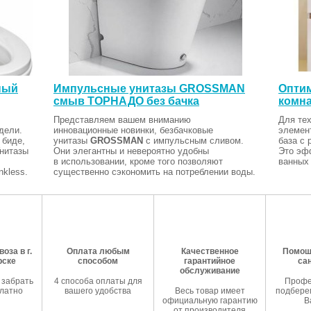
Индикация температуры нагрева
Нет
Защита и безопасность
Защита от включения без воды
Да
Защита от перегрева
Да
УЗО (устройство защитного отключения)
Нет
ный
Импульсные унитазы GROSSMAN
Оптим
Класс пылевлагозащищенности
смыв ТОРНАДО без бачка
комна
IPX4
Система самодиагностики неисправности
Представляем вашем вниманию
Для тех
Нет
дели.
инновационные новинки, безбачковые
элемен
Монтажные
 биде,
унитазы
GROSSMAN
с импульсным сливом.
база с 
Вариант размещения
Унитазы
Они элегантны и невероятно удобны
Это эф
Вертикальное
в использовании, кроме того позволяют
ванных 
Вид установки (крепления)
kless.
существенно сэкономить на потреблении воды.
Настенная
Тип подключения
Верхнее
Тип электроподключения
В электрощит
Макс. потребляемая мощность
4 кВт
Мин. рабочее давление
оза в г.
Оплата любым
Качественное
Помош
1 бар
рске
способом
гарантийное
са
Макс. рабочее давление
обслуживание
 забрать
7 бар
4 способа оплаты для
Профе
латно
вашего удобства
Весь товар имеет
подберем
Резьба входного патрубка
официальную гарантию
В
1/2 дюйм
от производителя