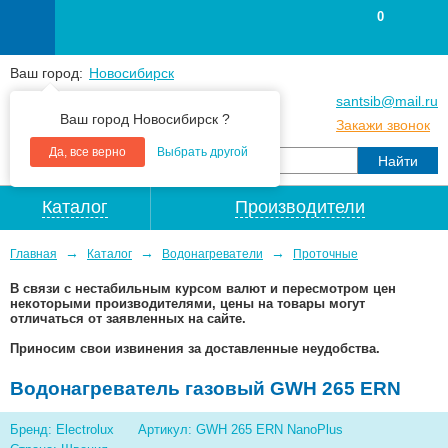
0
Ваш город:
Новосибирск
+7
(383
) 383 25 15
santsib@mail.ru
Ваш город Новосибирск ?
+7
(383
) 213 79 30
Закажи звонок
Да, все верно
Выбрать другой
Каталог
Производители
→
→
→
Главная
Каталог
Водонагреватели
Проточные
В связи с нестабильным курсом валют и пересмотром цен
некоторыми производителями, цены на товары могут
отличаться от заявленных на сайте.
Приносим свои извинения за доставленные неудобства.
Водонагреватель газовый GWH 265 ERN
Бренд: Electrolux
Артикул: GWH 265 ERN NanoPlus