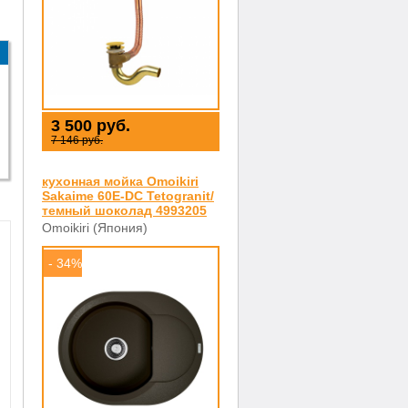
3 500 руб.
7 146 руб.
кухонная мойка Omoikiri
Sakaime 60E-DC Tetogranit/
темный шоколад 4993205
Omoikiri (Япония)
- 34%