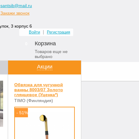
santsib@mail.ru
Закажи звонок
лок, 3 корпус 6
Войти
Регистрация
Корзина
0
Товаров еще не
выбрано
Акции
ных комнат
Контакты
Обвязка для чугунной
ванны 8003/07 Золото
глянцевое (Уценка*)
TIMO (Финляндия)
- 51%