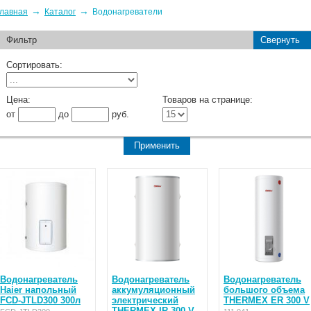
→
→
лавная
Каталог
Водонагреватели
Фильтр
Свернуть
Сортировать:
Цена:
Товаров на странице:
от
до
руб.
Водонагреватель
Водонагреватель
Водонагреватель
Haier напольный
аккумуляционный
большого объема
FCD-JTLD300 300л
электрический
THERMEX ER 300 V
THERMEX IR 300 V