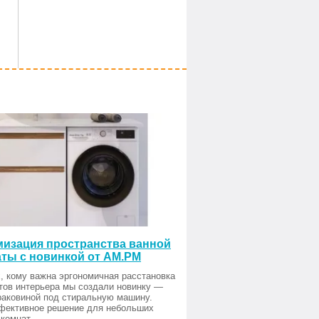
изация пространства ванной
ты с новинкой от AM.PM
, кому важна эргономичная расстановка
тов интерьера мы создали новинку —
раковиной под стиральную машину.
фективное решение для небольших
комнат.