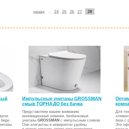
назад
...
24
25
26
27
28
ный
Импульсные унитазы GROSSMAN
Оптим
смыв ТОРНАДО без бачка
комна
Представляем вашем вниманию
Для тех
дели.
инновационные новинки, безбачковые
элемен
 биде,
унитазы
GROSSMAN
с импульсным сливом.
база с 
Унитазы
Они элегантны и невероятно удобны
Это эф
в использовании, кроме того позволяют
ванных 