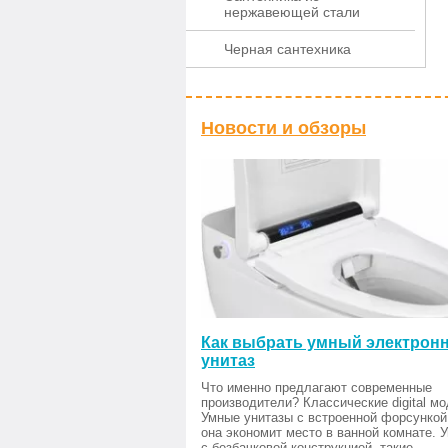
нержавеющей стали
Черная сантехника
Новости и обзоры
Как выбрать умный электрон
унитаз
Что именно предлагают современные
производители? Классические digital мо
Умные унитазы с встроенной форсункой
она экономит место в ванной комнате. 
с безбачковой конструкцией, такие