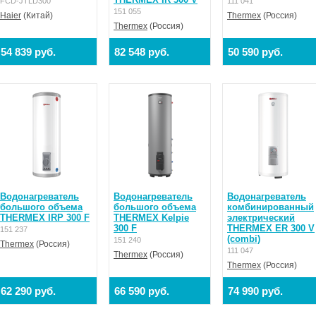
FCD-JTLD300
111 041
151 055
Haier
(Китай)
Thermex
(Россия)
Thermex
(Россия)
54 839 руб.
82 548 руб.
50 590 руб.
Водонагреватель
Водонагреватель
Водонагреватель
большого объема
большого объема
комбинированный
THERMEX IRP 300 F
THERMEX Kelpie
электрический
300 F
THERMEX ER 300 V
151 237
(combi)
151 240
Thermex
(Россия)
111 047
Thermex
(Россия)
Thermex
(Россия)
62 290 руб.
66 590 руб.
74 990 руб.