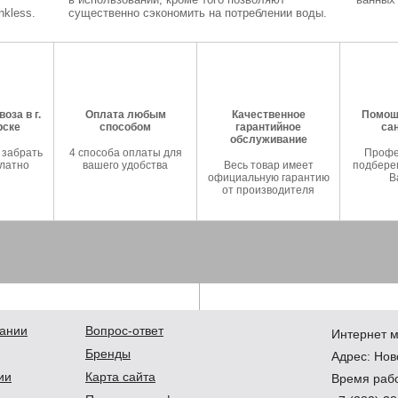
kless.
существенно сэкономить на потреблении воды.
оза в г.
Оплата любым
Качественное
Помош
рске
способом
гарантийное
са
обслуживание
 забрать
4 способа оплаты для
Профе
латно
вашего удобства
Весь товар имеет
подберем
официальную гарантию
В
от производителя
ании
Вопрос-ответ
Интернет м
Бренды
Адрес:
Нов
ии
Карта сайта
Время рабо