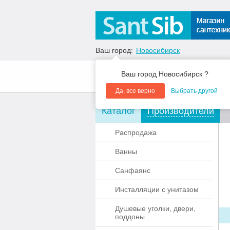
Ваш город:
Новосибирск
Ваш город Новосибирск ?
О компании
Акции
Да, все верно
Выбрать другой
Каталог
Производители
Распродажа
Ванны
Санфаянс
Инсталляции с унитазом
Душевые уголки, двери,
поддоны