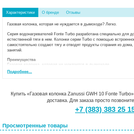
Характеристики
О бренде
Отзывы
Газовая колонка, которая не нуждается в дымоходе? Легко.
Серия водонагревателей Fonte Turbo разработана специально для д
естественной тяги в нем. Колонки серии Turbo с помощью встроенно
самостоятельно создают тягу и отводят продукты сгорания из дома,
занятий.
Преимущества
Газовая колонка, которая не нуждается в дымоходе
Серия водонагревателей Fonte Turbo разработана специально для д
Подробнее...
естественной тяги в нем. Колонки серии Turbo с помощью встроенно
самостоятельно создают тягу и отводят продукты сгорания из дома.
Универсальный монтаж
Купить «Газовая колонка Zanussi GWH 10 Fonte Turbo» 
Диаметр дымохода колонки составляет всего 110 мм, поэтому ее м
доставка. Для заказа просто позвонит
системе отвода дымовых газов.
+7 (383) 383 25 1
Тихая работа
Вас ничего не должно отвлекать от времени, которое вы посвящаете
предусмотрели уникальную конструкцию горелки с продольным рас
Просмотренные товары
которой вы не слышите работу вашей газовой колонки.