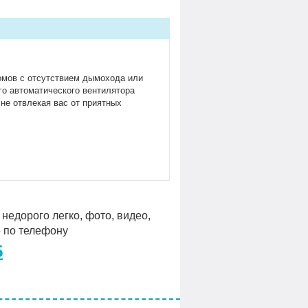
омов с отсутствием дымохода или
го автоматического вентилятора
 не отвлекая вас от приятных
омов с отсутствием дымохода или
го автоматического вентилятора
недорого легко, фото, видео,
ожно подключать практически к любой
е по телефону
5
 себе! Мы позаботились об этом и
положением форсунок, благодаря