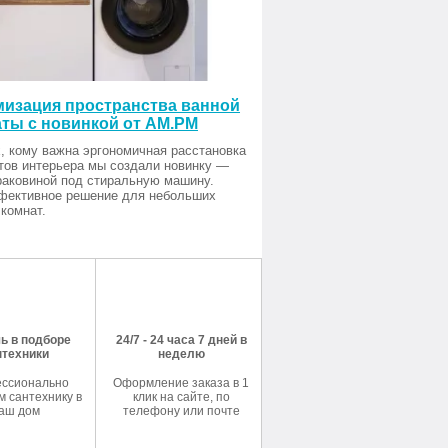
изация пространства ванной
ты с новинкой от AM.PM
, кому важна эргономичная расстановка
тов интерьера мы создали новинку —
раковиной под стиральную машину.
фективное решение для небольших
комнат.
ь в подборе
24/7 - 24 часа 7 дней в
нтехники
неделю
ссионально
Оформление заказа в 1
 сантехнику в
клик на сайте, по
аш дом
телефону или почте