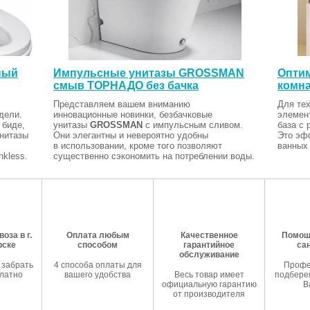
ный
Импульсные унитазы GROSSMAN
Оптим
смыв ТОРНАДО без бачка
комна
Представляем вашем вниманию
Для тех
дели.
инновационные новинки, безбачковые
элемен
 биде,
унитазы
GROSSMAN
с импульсным сливом.
база с 
Унитазы
Они элегантны и невероятно удобны
Это эф
в использовании, кроме того позволяют
ванных 
kless.
существенно сэкономить на потреблении воды.
оза в г.
Оплата любым
Качественное
Помош
рске
способом
гарантийное
са
обслуживание
 забрать
4 способа оплаты для
Профе
латно
вашего удобства
Весь товар имеет
подберем
официальную гарантию
В
от производителя