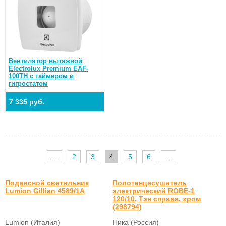
Вентилятор вытяжной
Electrolux Premium EAF-
100TH с таймером и
гигростатом
7 335 руб.
...
2
3
4
5
6
...
Подвесной светильник
Полотенцесушитель
Lumion Gillian 4589/1A
электрический ROBE-1
120/10, Тэн справа, хром
(298794)
Lumion (Италия)
Ника (Россия)