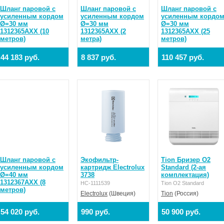
Шланг паровой с
Шланг паровой с
Шланг паровой с
усиленным кордом
усиленным кордом
усиленным кордо
Ø=30 мм
Ø=30 мм
Ø=30 мм
1312365AXX (10
1312365AXX (2
1312365AXX (25
метров)
метра)
метров)
44 183 руб.
8 837 руб.
110 457 руб.
Шланг паровой с
Экофильтр-
Tion Бризер O2
усиленным кордом
картридж Electrolux
Standard (2-ая
Ø=40 мм
3738
комплектация)
1312367AXX (8
НС-1111539
Tion O2 Standard
метров)
Electrolux
(Швеция)
Tion
(Россия)
54 020 руб.
990 руб.
50 900 руб.