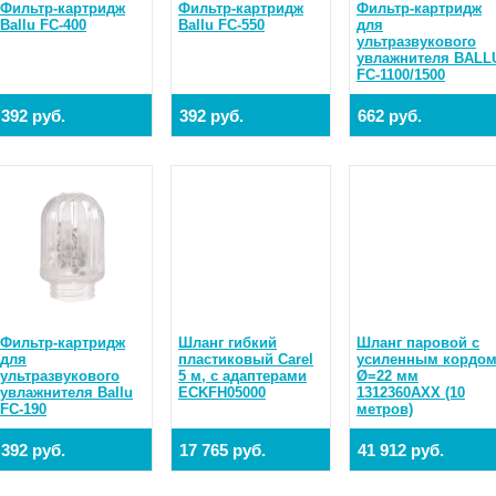
Фильтр-картридж
Фильтр-картридж
Фильтр-картридж
Ballu FC-400
Ballu FC-550
для
ультразвукового
увлажнителя BALL
FC-1100/1500
392 руб.
392 руб.
662 руб.
Фильтр-картридж
Шланг гибкий
Шланг паровой с
для
пластиковый Carel
усиленным кордо
ультразвукового
5 м, с адаптерами
Ø=22 мм
увлажнителя Ballu
ECKFH05000
1312360AXX (10
FC-190
метров)
392 руб.
17 765 руб.
41 912 руб.