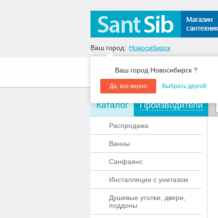
Ваш город:
Новосибирск
Ваш город Новосибирск ?
О компании
Акции
Да, все верно
Выбрать другой
Каталог
Производители
Распродажа
Ванны
Санфаянс
Инсталляции с унитазом
Душевые уголки, двери,
поддоны