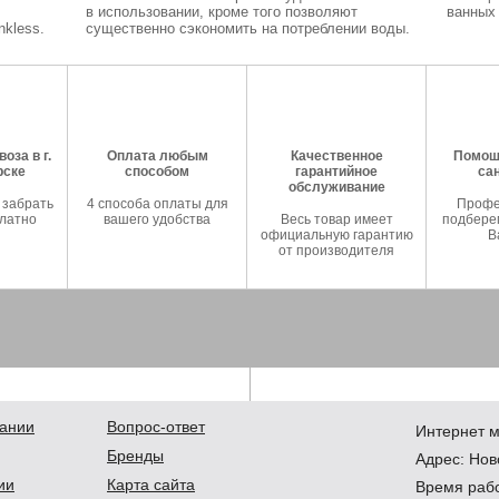
в использовании, кроме того позволяют
ванных 
kless.
существенно сэкономить на потреблении воды.
оза в г.
Оплата любым
Качественное
Помош
рске
способом
гарантийное
са
обслуживание
 забрать
4 способа оплаты для
Профе
латно
вашего удобства
Весь товар имеет
подберем
официальную гарантию
В
от производителя
ании
Вопрос-ответ
Интернет м
Бренды
Адрес:
Нов
ии
Карта сайта
Время рабо