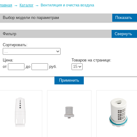
→
→
лавная
Каталог
Вентиляция и очистка воздуха
Выбор модели по параметрам
Показать
Фильтр
Свернуть
Сортировать:
Цена:
Товаров на странице:
от
до
руб.