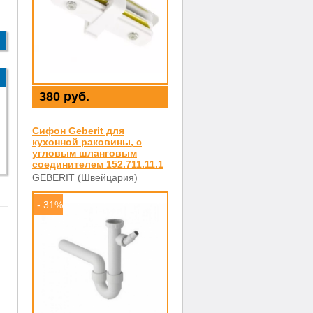
380 руб.
Сифон Geberit для
кухонной раковины, с
угловым шланговым
соединителем 152.711.11.1
GEBERIT (Швейцария)
- 31%