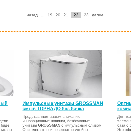
назад
...
19
20
21
22
23
далее
ный
Импульсные унитазы GROSSMAN
Оптим
смыв ТОРНАДО без бачка
комна
Представляем вашем вниманию
Для тех
дели.
инновационные новинки, безбачковые
элемен
 биде,
унитазы
GROSSMAN
с импульсным сливом.
база с 
Унитазы
Они элегантны и невероятно удобны
Это эф