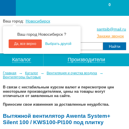
0
Ваш город:
Новосибирск
+7
(383
) 383 25 15
santsib@mail.ru
Ваш город Новосибирск ?
+7
(383
) 213 79 30
Закажи звонок
Да, все верно
Выбрать другой
Каталог
Производители
→
→
→
Главная
Каталог
Вентиляция и очистка воздуха
Вентиляторы бытовые
В связи с нестабильным курсом валют и пересмотром цен
некоторыми производителями, цены на товары могут
отличаться от заявленных на сайте.
Приносим свои извинения за доставленные неудобства.
Вытяжной вентилятор Awenta System+
Silent 100 / KWS100-PI100 под плитку