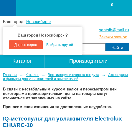
0
Ваш город:
Новосибирск
+7
(383
) 383 25 15
santsib@mail.ru
Ваш город Новосибирск ?
+7
(383
) 213 79 30
Закажи звонок
Да, все верно
Выбрать другой
Каталог
Производители
→
→
→
Главная
Каталог
Вентиляция и очистка воздуха
Аксессуары
и фильтры для увлажнителей и очистителей
В связи с нестабильным курсом валют и пересмотром цен
некоторыми производителями, цены на товары могут
отличаться от заявленных на сайте.
Приносим свои извинения за доставленные неудобства.
IQ-метеопульт для увлажнителя Electrolux
EHU/RC-10