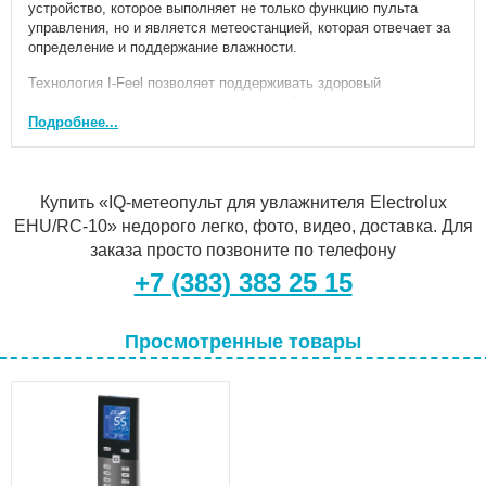
устройство, которое выполняет не только функцию пульта
управления, но и является метеостанцией, которая отвечает за
определение и поддержание влажности.
Технология I-Feel позволяет поддерживать здоровый
микроклимат в области расположения IQ-метеопульта, а не
прибора. Например, положите его у кроватки с ребенком, и
Подробнее...
увлажнитель-ecoBIOCOMPLEX будет поддерживать полезный
уровень влажности непосредственно около спящего малыша.
В комплект поставки не входит. Приобретается отдельно.
Купить «IQ-метеопульт для увлажнителя Electrolux
EHU/RC-10» недорого легко, фото, видео, доставка. Для
заказа просто позвоните по телефону
+7 (383) 383 25 15
Просмотренные товары