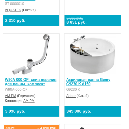
ST-0000010
AQUATEK
(Россия)
9 590 руб.
2 310 руб.
8 631 руб.
W90A-000-OFI слив-перелив
Акриловая ванна Gemy
для ванны, комплект
G9230 K d150
W90A-000-OFI
G9230 K
AM.PM
(Германия)
Abber
(Китай)
Коллекция
AM.PM
3 990 руб.
345 000 руб.
– 4 090 руб.
АКЦИЯ