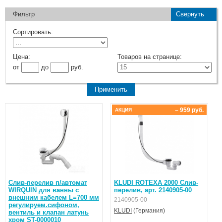
Фильтр
Свернуть
Сортировать:
Цена:
Товаров на странице:
от
до
руб.
– 959 руб.
АКЦИЯ
Слив-перелив п/автомат
KLUDI ROTEXA 2000 Слив-
WIRQUIN для ванны с
перелив, арт. 2140905-00
внешним кабелем L=700 мм
2140905-00
регулируем.сифоном,
KLUDI
(Германия)
вентиль и клапан латунь
хром ST-0000010