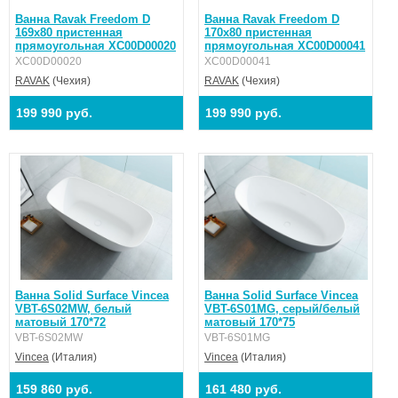
Ванна Ravak Freedom D
Ванна Ravak Freedom D
169x80 пристенная
170x80 пристенная
прямоугольная XC00D00020
прямоугольная XC00D00041
XC00D00020
XC00D00041
RAVAK
(Чехия)
RAVAK
(Чехия)
199 990 руб.
199 990 руб.
Ванна Solid Surface Vincea
Ванна Solid Surface Vincea
VBT-6S02MW, белый
VBT-6S01MG, серый/белый
матовый 170*72
матовый 170*75
VBT-6S02MW
VBT-6S01MG
Vincea
(Италия)
Vincea
(Италия)
159 860 руб.
161 480 руб.