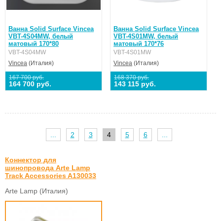
Ванна Solid Surface Vincea
Ванна Solid Surface Vincea
VBT-4S04MW, белый
VBT-4S01MW, белый
матовый 170*80
матовый 170*76
VBT-4S04MW
VBT-4S01MW
Vincea
(Италия)
Vincea
(Италия)
167 700 руб.
168 370 руб.
164 700 руб.
143 115 руб.
...
2
3
4
5
6
...
Коннектор для
шинопровода Arte Lamp
Track Accessories A130033
Arte Lamp (Италия)