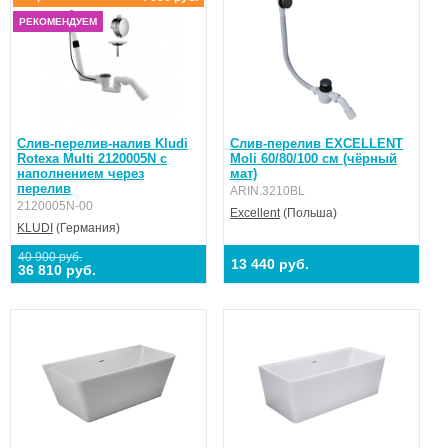
РЕКОМЕНДУЕМ
Слив-перелив-налив Kludi
Слив-перелив EXCELLENT
Rotexa Multi 2120005N с
Moli 60/80/100 см (чёрный
наполнением через
мат)
перелив
ARIN.3210BL
2120005N-00
Excellent
(Польша)
KLUDI
(Германия)
40 900 руб.
13 440 руб.
36 810 руб.