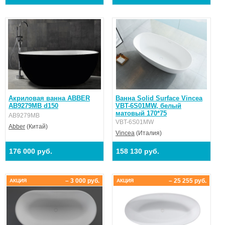
Акриловая ванна ABBER
Ванна Solid Surface Vincea
AB9279MB d150
VBT-6S01MW, белый
матовый 170*75
AB9279MB
VBT-6S01MW
Abber
(Китай)
Vincea
(Италия)
176 000 руб.
158 130 руб.
– 3 000 руб.
– 25 255 руб.
АКЦИЯ
АКЦИЯ