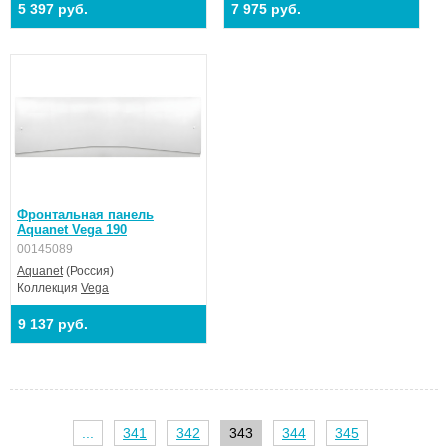
5 397 руб.
7 975 руб.
Фронтальная панель
Aquanet Vega 190
00145089
Aquanet
(Россия)
Коллекция
Vega
9 137 руб.
...
341
342
343
344
345