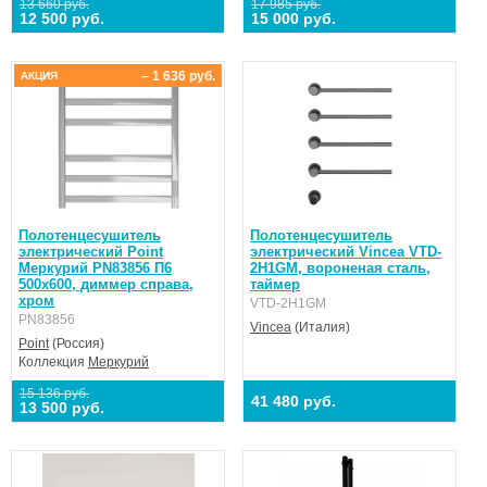
13 660 руб.
17 985 руб.
12 500 руб.
15 000 руб.
– 1 636 руб.
АКЦИЯ
Полотенцесушитель
Полотенцесушитель
электрический Point
электрический Vincea VTD-
Меркурий PN83856 П6
2H1GM, вороненая сталь,
500x600, диммер справа,
таймер
хром
VTD-2H1GM
PN83856
Vincea
(Италия)
Point
(Россия)
Коллекция
Меркурий
15 136 руб.
41 480 руб.
13 500 руб.