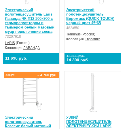
Электрический
Электрический
полотенцесушитель Laris
полотенцесушитель
Лаванда ЧК П12 300х900 с
Евромикс (QUICK TOUCH)
терморегулятором и
черный цвет 45*65
таймером белый матовый
482/650
муар подключение слева
Terminus
(Россия)
73207618
Коллекция
Евромикс
LARIS
(Россия)
Коллекция
ЛАВАНДА
16 600 руб.
11 690 руб.
14 300 руб.
– 4 760 руб.
АКЦИЯ
Электрический
УЗКИЙ
полотенцесушитель
ПОЛОТЕНЦЕСУШИТЕЛЬ
Классик белый матовый
ЭЛЕКТРИЧЕСКИЙ LARIS