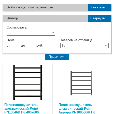
Выбор модели по параметрам
Показать
Фильтр
Свернуть
Сортировать:
Цена:
Товаров на странице:
от
до
руб.
Полотенцесушитель
Полотенцесушитель
электрический Point
электрический Point
PN10846B П6 400x600
Аврора PN10856GR П6