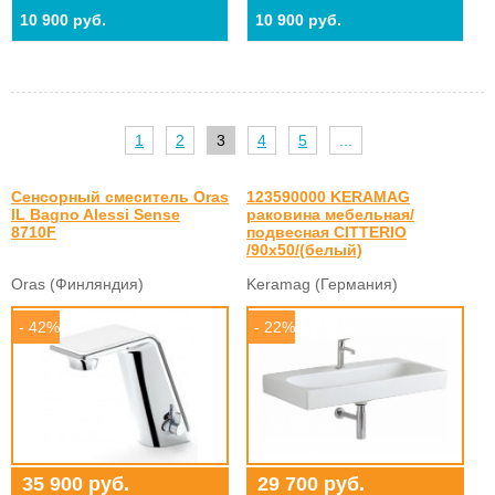
10 900 руб.
10 900 руб.
1
2
3
4
5
...
Сенсорный смеситель Oras
123590000 KERAMAG
IL Bagno Alessi Sense
раковина мебельная/
8710F
подвесная CITTERIO
/90x50/(белый)
Oras (Финляндия)
Keramag (Германия)
- 42%
- 22%
35 900 руб.
29 700 руб.