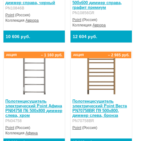
диммер справа, черный
500x600 диммер справа,
графит премиум
PN10846B
PN10856GR
Point
(Россия)
Point
(Россия)
Коллекция
Аврора
Коллекция
Аврора
10 606 руб.
12 604 руб.
– 1 160 руб.
– 2 985 руб.
АКЦИЯ
АКЦИЯ
Полотенцесушитель
Полотенцесушитель
электрический Point Афина
электрический Point Веста
PN04758 П6 500x800 диммер
PN70758BR П9 500x800,
слева, хром
диммер слева, бронза
PN04758
PN70758BR
Point
(Россия)
Point
(Россия)
Коллекция
Афина