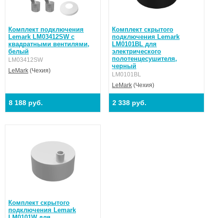
Комплект подключения
Комплект скрытого
Lemark LM03412SW с
подключения Lemark
квадратными вентилями,
LM0101BL для
белый
электрического
полотенцесушителя,
LM03412SW
черный
LeMark
(Чехия)
LM0101BL
LeMark
(Чехия)
8 188 руб.
2 338 руб.
Комплект скрытого
подключения Lemark
LM0101W для