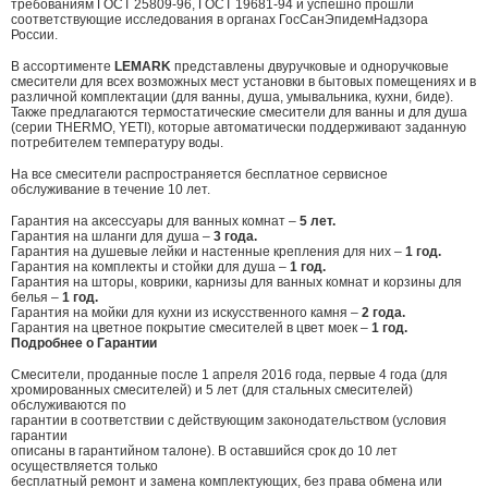
требованиям ГОСТ 25809-96, ГОСТ 19681-94 и успешно прошли
соответствующие исследования в органах ГосСанЭпидемНадзора
России.
В ассортименте
LEMARK
представлены двуручковые и одноручковые
смесители для всех возможных мест установки в бытовых помещениях и в
различной комплектации (для ванны, душа, умывальника, кухни, биде).
Также предлагаются термостатические смесители для ванны и для душа
(серии THERMO, YETI), которые автоматически поддерживают заданную
потребителем температуру воды.
На все смесители распространяется бесплатное сервисное
обслуживание в течение 10 лет.
Гарантия на аксессуары для ванных комнат –
5 лет.
Гарантия на шланги для душа –
3 года.
Гарантия на душевые лейки и настенные крепления для них –
1 год.
Гарантия на комплекты и стойки для душа –
1 год.
Гарантия на шторы, коврики, карнизы для ванных комнат и корзины для
белья –
1 год.
Гарантия на мойки для кухни из искусственного камня –
2 года.
Гарантия на цветное покрытие смесителей в цвет моек –
1 год.
Подробнее о Гарантии
Смесители, проданные после 1 апреля 2016 года, первые 4 года (для
хромированных смесителей) и 5 лет (для стальных смесителей)
обслуживаются по
гарантии в соответствии с действующим законодательством (условия
гарантии
описаны в гарантийном талоне). В оставшийся срок до 10 лет
осуществляется только
бесплатный ремонт и замена комплектующих, без права обмена или