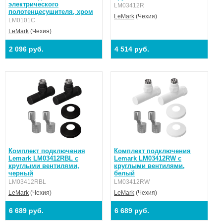
электрического
LM03412R
полотенцесушителя, хром
LeMark
(Чехия)
LM0101C
LeMark
(Чехия)
2 096 руб.
4 514 руб.
Комплект подключения
Комплект подключения
Lemark LM03412RBL с
Lemark LM03412RW с
круглыми вентилями,
круглыми вентилями,
черный
белый
LM03412RBL
LM03412RW
LeMark
(Чехия)
LeMark
(Чехия)
6 689 руб.
6 689 руб.