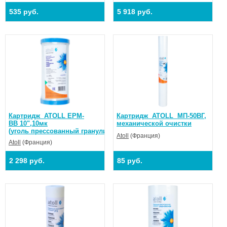
535 руб.
5 918 руб.
Каpтридж ATOLL EPM-
Каpтридж ATOLL МП-50ВГ,
BB 10",10мк
механической очистки
(уголь прессованный гранулированный активированный)
Atoll
(Франция)
Atoll
(Франция)
2 298 руб.
85 руб.