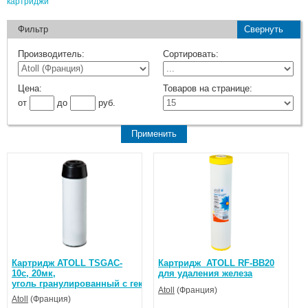
картриджи
Фильтр
Свернуть
Производитель:
Сортировать:
Цена:
Товаров на странице:
от
до
руб.
Каpтридж ATOLL TSGAC-
Каpтридж ATOLL RF-BB20
10c, 20мк,
для удаления железа
уголь гранулированный с гексаметафосфато
Atoll
(Франция)
Atoll
(Франция)