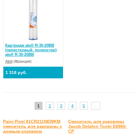
Картридж atoll R-30-20BB
(лепестковый, полиэстер)
atoll R-30-20BB
Atoll
(Франция)
1 318 руб.
1
2
3
4
5
...
Paini Pixel 81CR211NEWKM
Смеситель для раковины
смеситель для раковины с
Jacob Delafon Toobi E8960-
донным клапаном
CP