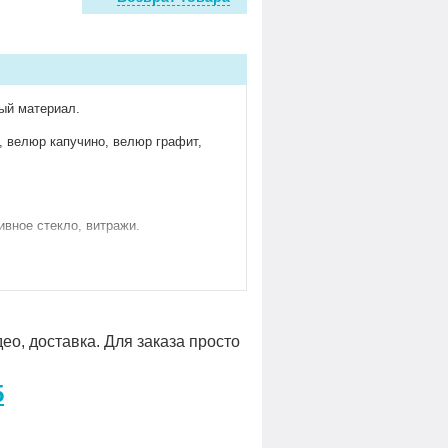
тый материал.
 велюр капучино, велюр графит,
ивное стекло, витражи.
ео, доставка. Для заказа просто
окупателя
.
5
ельный ряд можно вносить любые
екла, добавлять декоративные