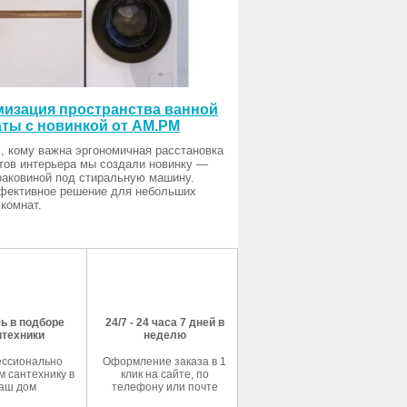
изация пространства ванной
ты с новинкой от AM.PM
, кому важна эргономичная расстановка
тов интерьера мы создали новинку —
раковиной под стиральную машину.
фективное решение для небольших
комнат.
ь в подборе
24/7 - 24 часа 7 дней в
нтехники
неделю
ссионально
Оформление заказа в 1
 сантехнику в
клик на сайте, по
аш дом
телефону или почте