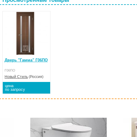
Просмотренные товары
Дверь "Гамма" Г06ПО
Г06ПО
Новый Стиль
(Россия)
цена
по запросу