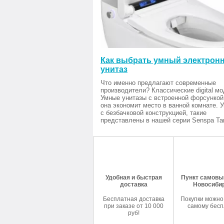
Как выбрать умный электрон
унитаз
Что именно предлагают современные
производители? Классические digital мо
Умные унитазы с встроенной форсункой
она экономит место в ванной комнате. 
с безбачковой конструкцией, такие
представлены в нашей серии Senspa Tan
Удобная и быстрая
Пункт самовыв
доставка
Новосиби
Бесплатная доставка
Покупки можно
при заказе от 10 000
самому бесп
руб!