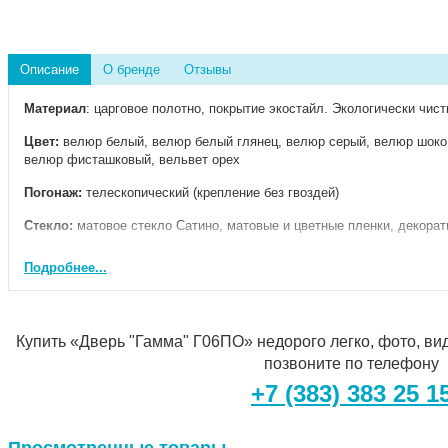
Описание
О бренде
Отзывы
Материал
: царговое полотно, покрытие экостайл. Экологически чис
Цвет:
велюр белый, велюр белый глянец, велюр серый, велюр шоко,
велюр фисташковый, вельвет орех
Погонаж:
телескопический (крепление без гвоздей)
Стекло:
матовое стекло Сатино, матовые и цветные пленки, декорат
Ширина:
400,500,600,700,800,900 мм
Подробнее...
Высота:
2000 мм
Толщина:
36 мм.
Купить «Дверь "Гамма" Г06ПО» недорого легко, фото, вид
Возможно изготовление полотен по нестандартным размерам П
позвоните по телефону
+7 (383) 383 25 1
Изготовление межкомнатных дверей под заказ. В стандартный мод
изменения, добавлять и убирать молдинги, регулировать размер ст
элементы - фьюзинги, стразы, гравировку, зеркала и др.