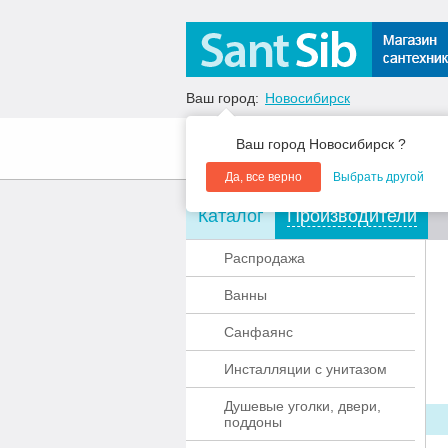
Ваш город:
Новосибирск
Ваш город Новосибирск ?
О компании
Акции
Да, все верно
Выбрать другой
Каталог
Производители
Распродажа
Ванны
Санфаянс
Инсталляции с унитазом
Душевые уголки, двери,
поддоны