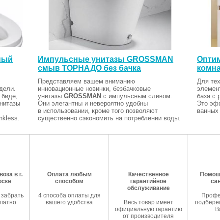
ный
Импульсные унитазы GROSSMAN
Оптим
смыв ТОРНАДО без бачка
комна
Представляем вашем вниманию
Для тех
дели.
инновационные новинки, безбачковые
элемен
 биде,
унитазы
GROSSMAN
с импульсным сливом.
база с 
Унитазы
Они элегантны и невероятно удобны
Это эф
в использовании, кроме того позволяют
ванных 
kless.
существенно сэкономить на потреблении воды.
оза в г.
Оплата любым
Качественное
Помош
рске
способом
гарантийное
са
обслуживание
 забрать
4 способа оплаты для
Профе
латно
вашего удобства
Весь товар имеет
подберем
официальную гарантию
В
от производителя