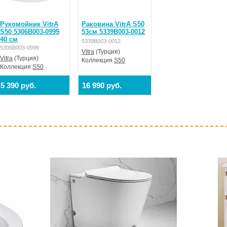
Рукомойник VitrA
Раковина VitrA S50
S50 5306B003-0999
53см 5339B003-0012
40 см
5339B003-0012
5306B003-0999
Vitra
(Турция)
Vitra
(Турция)
Коллекция
S50
Коллекция
S50
5 390 руб.
16 990 руб.