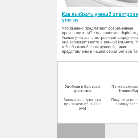
Как выбрать умный электрон
унитаз
Что именно предлагают современные
производители? Классические digital мо
Умные унитазы с встроенной форсункой
она экономит место в ванной комнате. 
с безбачковой конструкцией, такие
представлены в нашей серии Senspa Tan
Удобная и быстрая
Пункт самовыв
доставка
Новосиби
Бесплатная доставка
Покупки можно
при заказе от 10 000
самому бесп
руб!