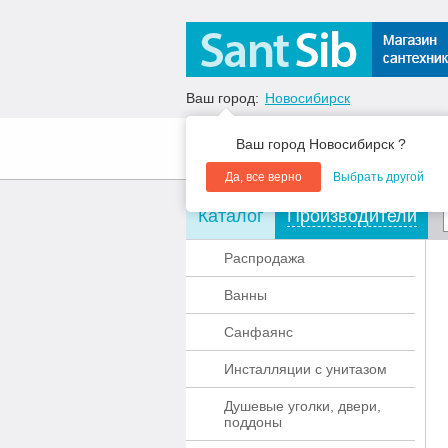
Ваш город:
Новосибирск
Ваш город Новосибирск ?
О компании
Акции
Да, все верно
Выбрать другой
Каталог
Производители
Распродажа
Ванны
Санфаянс
Инсталляции с унитазом
Душевые уголки, двери,
поддоны