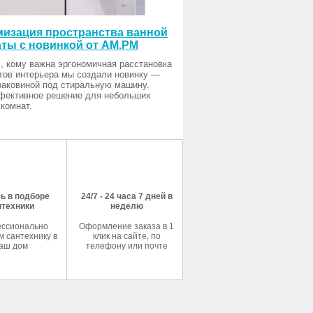
изация пространства ванной
ты с новинкой от AM.PM
, кому важна эргономичная расстановка
тов интерьера мы создали новинку —
раковиной под стиральную машину.
фективное решение для небольших
комнат.
ь в подборе
24/7 - 24 часа 7 дней в
нтехники
неделю
ссионально
Оформление заказа в 1
 сантехнику в
клик на сайте, по
аш дом
телефону или почте