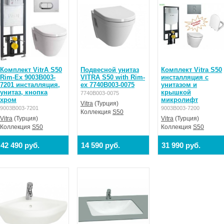
Комплект VitrA S50
Подвесной унитаз
Комплект Vitra S50
Rim-Ex 9003B003-
VITRA S50 with Rim-
инсталляция с
7201 инсталляция,
ex 7740B003-0075
унитазом и
унитаз, кнопка
крышкой
7740B003-0075
хром
микролифт
Vitra
(Турция)
9003B003-7201
9003B003-7200
Коллекция
S50
Vitra
(Турция)
Vitra
(Турция)
Коллекция
S50
Коллекция
S50
42 490 руб.
14 590 руб.
31 990 руб.