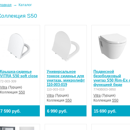
→
лавная
Каталог
Коллекция S50
Крышка-сиденье
Универсальное
Подвесной
VITRA S50 soft close
тонкое сиденье для
безободковый
унитаза, микролифт
унитаз S50 Rim-Ex 
72-003-309
110-003-019
функцией биде
Vitra
(Турция)
110-003-019
7740B003-0850
Коллекция
S50
Vitra
(Турция)
Vitra
(Турция)
Коллекция
S50
Коллекция
S50
7 590 руб.
6 990 руб.
15 690 руб.