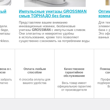
ный
Импульсные унитазы GROSSMAN
Оптим
смыв ТОРНАДО без бачка
комна
Представляем вашем вниманию
Для тех
дели.
инновационные новинки, безбачковые
элемен
 биде,
унитазы
GROSSMAN
с импульсным сливом.
база с 
Унитазы
Они элегантны и невероятно удобны
Это эф
в использовании, кроме того позволяют
ванных 
kless.
существенно сэкономить на потреблении воды.
оза в г.
Оплата любым
Качественное
Помош
рске
способом
гарантийное
са
обслуживание
 забрать
4 способа оплаты для
Профе
латно
вашего удобства
Весь товар имеет
подберем
официальную гарантию
В
от производителя