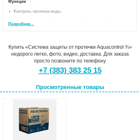
Функции
Контроль протечки воды
Блокировка водоснабжения при срабатывании любого
датчика
Подробнее...
Звуковая и световая сигнализация об аварии
Защита шарового крана от закисания. Автоматический
проворот крана два раза в месяц
Купить «Система защиты от протечки Aquacontrol ¾»
Состав комплекта
недорого легко, фото, видео, доставка. Для заказа
Датчик контроля протечки воды SW007 - 2 шт
просто позвоните по телефону
Модуль Neptun Base - 1 шт
+7 (383) 383 25 15
Кран с электроприводом Neptun Standard 230B - 2 шт
Просмотренные товары