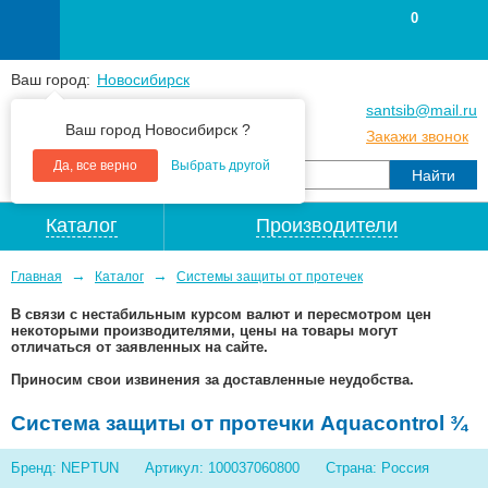
0
Ваш город:
Новосибирск
+7
(383
) 383 25 15
santsib@mail.ru
Ваш город Новосибирск ?
+7
(383
) 213 79 30
Закажи звонок
Да, все верно
Выбрать другой
Каталог
Производители
→
→
Главная
Каталог
Системы защиты от протечек
В связи с нестабильным курсом валют и пересмотром цен
некоторыми производителями, цены на товары могут
отличаться от заявленных на сайте.
Приносим свои извинения за доставленные неудобства.
Система защиты от протечки Aquacontrol ¾
Бренд: NEPTUN
Артикул: 100037060800
Страна: Pоссия