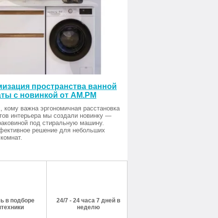
изация пространства ванной
ты с новинкой от AM.PM
, кому важна эргономичная расстановка
тов интерьера мы создали новинку —
раковиной под стиральную машину.
фективное решение для небольших
комнат.
ь в подборе
24/7 - 24 часа 7 дней в
нтехники
неделю