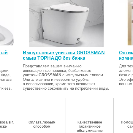
ный
Импульсные унитазы GROSSMAN
Оптим
смыв ТОРНАДО без бачка
комна
Представляем вашем вниманию
Для тех
дели.
инновационные новинки, безбачковые
элемен
 биде,
унитазы
GROSSMAN
с импульсным сливом.
база с 
Унитазы
Они элегантны и невероятно удобны
Это эф
в использовании, кроме того позволяют
ванных 
kless.
существенно сэкономить на потреблении воды.
оза в г.
Оплата любым
Качественное
Помош
рске
способом
гарантийное
са
обслуживание