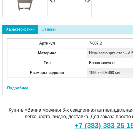
Характеристики
Отзывы
Артикул
7-007.2
Материал
Нержавеющая сталь AIS
Тип
Ванна моечная
Размеры изделия
1890х630х860 мм
Размеры упаковки
1920x680x900 мм
Подробнее...
Толщина стали
1,5 мм
Поверхность
Матовая
Купить «Ванна моечная 3-х секционная антивандальна
Вес (нетто/брутто)
59,6 / 63,1 кг
легко, фото, видео, доставка. Для заказа прост
Производство
Россия
+7 (383) 383 25 1