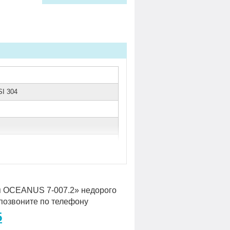
I 304
я OCEANUS 7-007.2» недорого
о позвоните по телефону
5