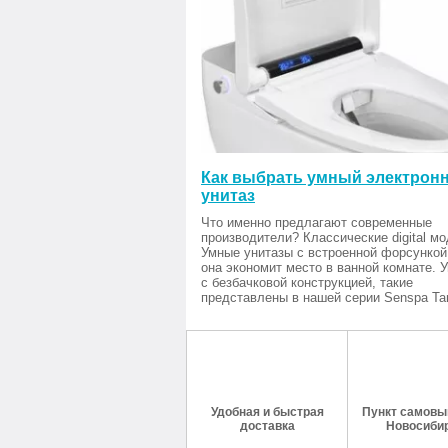
Как выбрать умный электрон
унитаз
Что именно предлагают современные
производители? Классические digital мо
Умные унитазы с встроенной форсункой
она экономит место в ванной комнате. 
с безбачковой конструкцией, такие
представлены в нашей серии Senspa Tan
Удобная и быстрая
Пункт самовыв
доставка
Новосиби