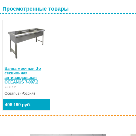
Просмотренные товары
Ванна моечная 3-х
секционная
антивандальная
OCEANUS 7-007.2
7-007.2
Oceanus
(Россия)
406 190 руб.