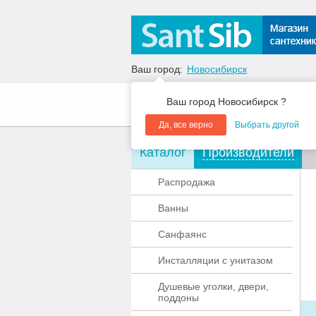
Ваш город:
Новосибирск
Ваш город Новосибирск ?
О компании
Акции
Да, все верно
Выбрать другой
Каталог
Производители
Распродажа
Ванны
Санфаянс
Инсталляции с унитазом
Душевые уголки, двери,
поддоны