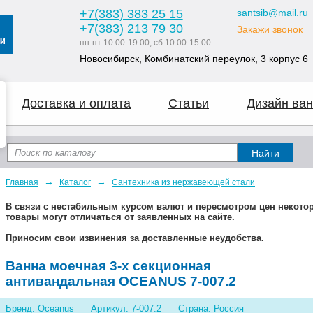
+7
(383
) 383 25 15
santsib@mail.ru
+7
(383
) 213 79 30
Закажи звонок
пн-пт 10.00-19.00, сб 10.00-15.00
Новосибирск, Комбинатский переулок, 3 корпус 6
Доставка и оплата
Статьи
Дизайн ван
→
→
Главная
Каталог
Сантехника из нержавеющей стали
В связи с нестабильным курсом валют и пересмотром цен некот
товары могут отличаться от заявленных на сайте.
Приносим свои извинения за доставленные неудобства.
Ванна моечная 3-х секционная
антивандальная OCEANUS 7-007.2
Бренд: Oceanus
Артикул: 7-007.2
Страна: Россия