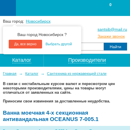
0
Ваш город:
Новосибирск
+7
(383
) 383 25 15
santsib@mail.ru
Ваш город Новосибирск ?
+7
(383
) 213 79 30
Закажи звонок
Да, все верно
Выбрать другой
Каталог
Производители
→
→
Главная
Каталог
Сантехника из нержавеющей стали
В связи с нестабильным курсом валют и пересмотром цен
некоторыми производителями, цены на товары могут
отличаться от заявленных на сайте.
Приносим свои извинения за доставленные неудобства.
Ванна моечная 4-х секционная
антивандальная OCEANUS 7-005.1