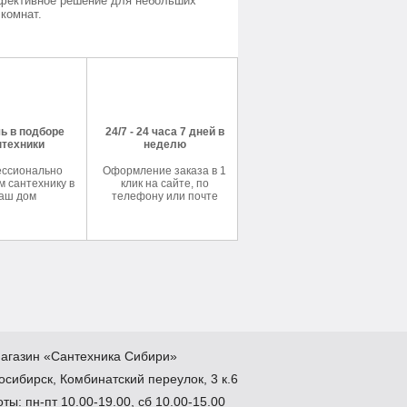
фективное решение для небольших
комнат.
ь в подборе
24/7 - 24 часа 7 дней в
нтехники
неделю
ссионально
Оформление заказа в 1
 сантехнику в
клик на сайте, по
аш дом
телефону или почте
агазин
«Сантехника
Сибири»
осибирск
,
Комбинатский переулок, 3 к.6
ты: пн-пт 10.00-19.00, сб 10.00-15.00