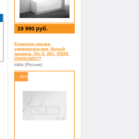
19 990 руб.
Клавиша смыва,
универсальная, белый
мрамор, On-X, 001, IDDIS,
ONX01W0i77
Iddis (Россия)
- 36%