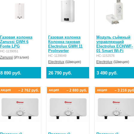
Газовая колонка
Газовая колонка
Модуль съёмный
Zanussi GWH 6
Колонка газовая
управляющий
Fonte LPG
Electrolux GWH 11
Electrolux ECH/WF-
ProInverter
01 Smart Wi-Fi
НС-1139051
НС-1139049
НС-1152576
Zanussi
(Италия)
Electrolux
(Швеция)
Electrolux
(Швеция)
8 890 руб.
26 790 руб.
3 490 руб.
– 2 762 руб.
– 2 880 руб.
– 3 216 руб
АКЦИЯ
АКЦИЯ
АКЦИЯ