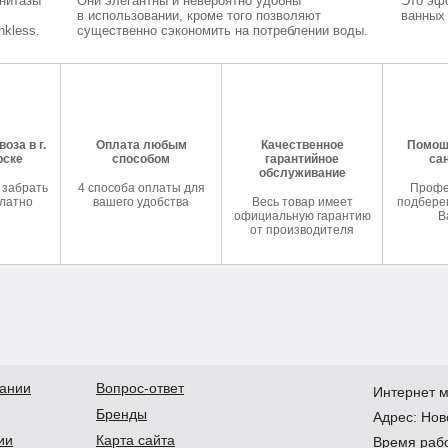
Унитазы
Они элегантны и невероятно удобны
Это эф
в использовании, кроме того позволяют
ванных 
kless.
существенно сэкономить на потреблении воды.
оза в г.
Оплата любым
Качественное
Помош
рске
способом
гарантийное
са
обслуживание
 забрать
4 способа оплаты для
Профе
латно
вашего удобства
Весь товар имеет
подберем
официальную гарантию
В
от производителя
ании
Вопрос-ответ
Интернет м
Бренды
Адрес:
Нов
ии
Карта сайта
Время рабо