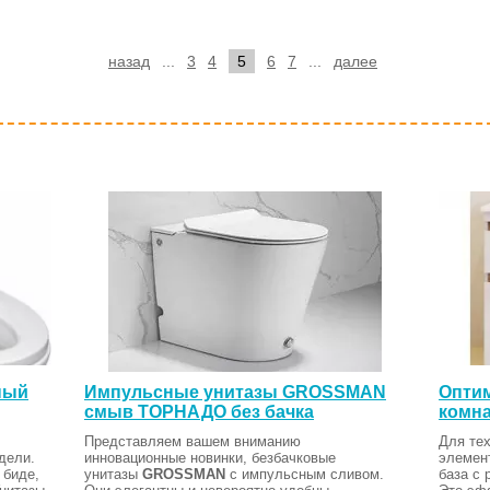
назад
...
3
4
5
6
7
...
далее
ный
Импульсные унитазы GROSSMAN
Оптим
смыв ТОРНАДО без бачка
комна
Представляем вашем вниманию
Для тех
дели.
инновационные новинки, безбачковые
элемен
 биде,
унитазы
GROSSMAN
с импульсным сливом.
база с 