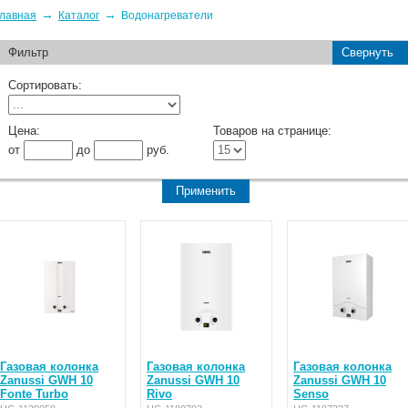
→
→
лавная
Каталог
Водонагреватели
Фильтр
Свернуть
Сортировать:
Цена:
Товаров на странице:
от
до
руб.
Газовая колонка
Газовая колонка
Газовая колонка
Zanussi GWH 10
Zanussi GWH 10
Zanussi GWH 10
Fonte Turbo
Rivo
Senso