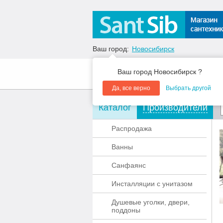
Ваш город:
Новосибирск
Ваш город Новосибирск ?
О компании
Акции
Да, все верно
Выбрать другой
Каталог
Производители
Распродажа
Ванны
Санфаянс
Инсталляции с унитазом
Душевые уголки, двери,
поддоны