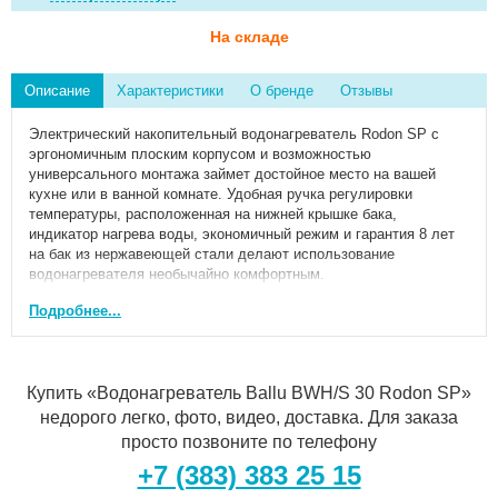
На складе
Описание
Характеристики
О бренде
Отзывы
Электрический накопительный водонагреватель Rodon SP с
эргономичным плоским корпусом и возможностью
универсального монтажа займет достойное место на вашей
кухне или в ванной комнате. Удобная ручка регулировки
температуры, расположенная на нижней крышке бака,
индикатор нагрева воды, экономичный режим и гарантия 8 лет
на бак из нержавеющей стали делают использование
водонагревателя необычайно комфортным.
Характеристики:
Подробнее...
Внутренний бак из нержавеющей стали с высоким
содержанием антикоррозийных элементов: никеля и хрома
Универсальный монтаж
Life-тест на 160 000 циклов – гарантия работы более 10 лет
Купить «Водонагреватель Ballu BWH/S 30 Rodon SP»
Нагревательный элемент из высококачественной меди
недорого легко, фото, видео, доставка. Для заказа
Экономичный режим работы ECO-technology: защита от
просто позвоните по телефону
накипи, обеззараживание воды, повышенный ресурс
нагревательного элемента
+7 (383) 383 25 15
Многоуровневая система безопасности: защита от перегрева,