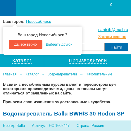
0
Ваш город:
Новосибирск
+7
(383
) 383 25 15
santsib@mail.ru
Ваш город Новосибирск ?
+7
(383
) 213 79 30
Закажи звонок
Да, все верно
Выбрать другой
Каталог
Производители
→
→
→
Главная
Каталог
Водонагреватели
Накопительные
В связи с нестабильным курсом валют и пересмотром цен
некоторыми производителями, цены на товары могут
отличаться от заявленных на сайте.
Приносим свои извинения за доставленные неудобства.
Водонагреватель Ballu BWH/S 30 Rodon SP
Бренд: Ballu
Артикул: НС-1602447
Страна: Россия