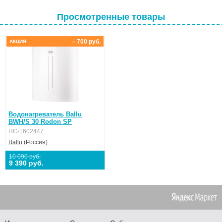
защита от превышающего норму гидравлического давления
через предохранительный сливной клапан
Просмотренные товары
Эффективная теплоизоляция (20 мм)
Класс пылевлагозащищенности IPX4
Премиальная гарантия на внутренний бак – 8 лет
– 700 руб.
АКЦИЯ
Сделано в России
Водонагреватель Ballu
BWH/S 30 Rodon SP
НС-1602447
Ballu
(Россия)
10 090 руб.
9 390 руб.