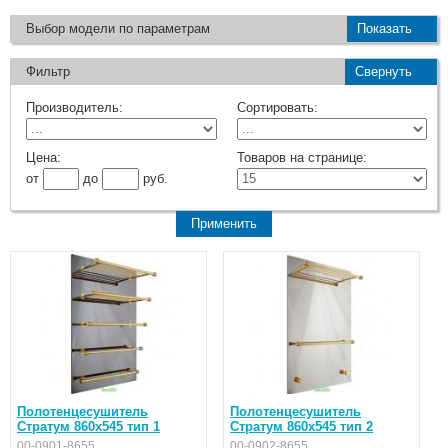
Выбор модели по параметрам
Показать
Фильтр
Свернуть
Производитель:
Сортировать:
Цена:
Товаров на странице:
от
до
руб.
Полотенцесушитель
Полотенцесушитель
Стратум 860х545 тип 1
Стратум 860х545 тип 2
00-0901-8655
00-0902-8655