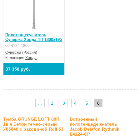
Полотенцесушитель
Сунержа Хорда ПП 1800х195
00-4124-1800
Сунержа
(Россия)
Коллекция
Хорда
37 350 руб.
...
2
3
4
5
6
Тумба GRUNGE LOFT 80П
Встроенный
1в.я Бетон темно-серый
полотенцедержатель
У85848 с раковиной Roll 53
Jacob Delafon Rythmik
E4124-CP