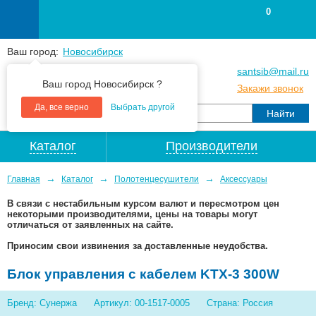
0
Ваш город:
Новосибирск
+7
(383
) 383 25 15
santsib@mail.ru
Ваш город Новосибирск ?
+7
(383
) 213 79 30
Закажи звонок
Да, все верно
Выбрать другой
Каталог
Производители
→
→
→
Главная
Каталог
Полотенцесушители
Аксессуары
В связи с нестабильным курсом валют и пересмотром цен
некоторыми производителями, цены на товары могут
отличаться от заявленных на сайте.
Приносим свои извинения за доставленные неудобства.
Блок управления с кабелем KTX-3 300W
Бренд: Сунержа
Артикул: 00-1517-0005
Страна: Россия