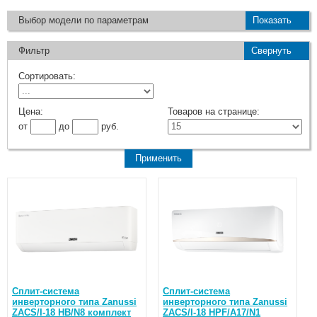
Выбор модели по параметрам
Показать
Фильтр
Свернуть
Сортировать:
Цена:
Товаров на странице:
от
до
руб.
Сплит-система
Сплит-система
инверторного типа Zanussi
инверторного типа Zanussi
ZACS/I-18 HB/N8 комплект
ZACS/I-18 HPF/A17/N1