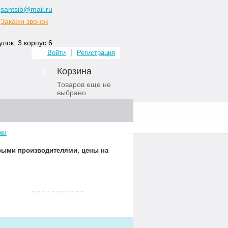
santsib@mail.ru
Закажи звонок
лок, 3 корпус 6
Войти
Регистрация
Корзина
0
Товаров еще не
выбрано
ных комнат
Контакты
жи
орыми производителями, цены на
Видео о нас