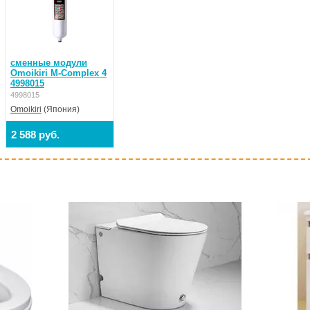
cменные модули
Omoikiri M-Complex 4
4998015
4998015
Omoikiri
(Япония)
2 588 руб.