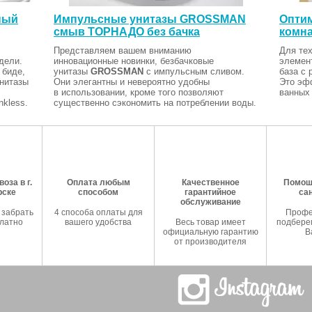
ный
Импульсные унитазы GROSSMAN
Оптим
смыв ТОРНАДО без бачка
комна
Представляем вашем вниманию
Для тех
дели.
инновационные новинки, безбачковые
элемен
 биде,
унитазы
GROSSMAN
с импульсным сливом.
база с 
Унитазы
Они элегантны и невероятно удобны
Это эф
в использовании, кроме того позволяют
ванных 
kless.
существенно сэкономить на потреблении воды.
оза в г.
Оплата любым
Качественное
Помош
рске
способом
гарантийное
са
обслуживание
 забрать
4 способа оплаты для
Профе
латно
вашего удобства
Весь товар имеет
подберем
официальную гарантию
В
от производителя