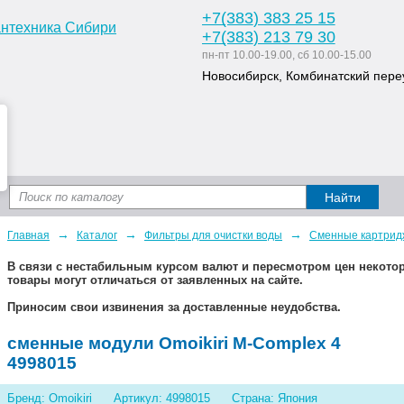
+7
(383
) 383 25 15
+7
(383
) 213 79 30
пн-пт 10.00-19.00, сб 10.00-15.00
Новосибирск, Комбинатский переу
Доставка и оплата
Статьи
Дизайн ван
→
→
→
Главная
Каталог
Фильтры для очистки воды
Сменные картрид
В связи с нестабильным курсом валют и пересмотром цен некот
товары могут отличаться от заявленных на сайте.
Приносим свои извинения за доставленные неудобства.
cменные модули Omoikiri M-Complex 4
4998015
Бренд: Omoikiri
Артикул: 4998015
Страна: Япония