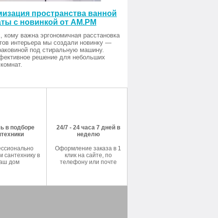
изация пространства ванной
ты с новинкой от AM.PM
, кому важна эргономичная расстановка
тов интерьера мы создали новинку —
раковиной под стиральную машину.
фективное решение для небольших
комнат.
ь в подборе
24/7 - 24 часа 7 дней в
нтехники
неделю
ссионально
Оформление заказа в 1
 сантехнику в
клик на сайте, по
аш дом
телефону или почте