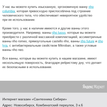
У нас вы можете купить изысканную, эргономичную ванну
riho
columbia
, которая превосходно приспособлена под строение
человеческого тела, что обеспечивает невероятное удобство
при ее использовании.
Кроме того, у нас в наличии имеются и другие ванны этого
производителя. Например, ванны
riho lusso
, которые вы можете
приобрести с различной массажной комплектацией, ассиметричные
ванны riho romeo, прямоугольные castello riho, ванны
riho future
и
riho
lyra
, с антибактериальным свойством Mikroban, а также угловые
ванны riho neo.
Все ванны, которые вы можете купить в нашем магазине, имеют
нескользящую поверхность, благодаря ребристому дну, что делает
их безопасными в использовании.
Интернет магазин
«Сантехника
Сибири»
Адрес:
Новосибирск
,
Комбинатский переулок, 3 к.6